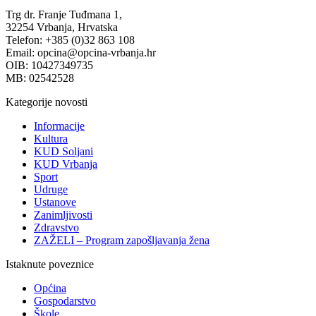
Trg dr. Franje Tuđmana 1,
32254 Vrbanja, Hrvatska
Telefon: +385 (0)32 863 108
Email: opcina@opcina-vrbanja.hr
OIB: 10427349735
MB: 02542528
Kategorije novosti
Informacije
Kultura
KUD Soljani
KUD Vrbanja
Sport
Udruge
Ustanove
Zanimljivosti
Zdravstvo
ZAŽELI – Program zapošljavanja žena
Istaknute poveznice
Općina
Gospodarstvo
Škole