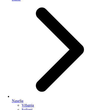
Naselja
Vrbanja
Soljani