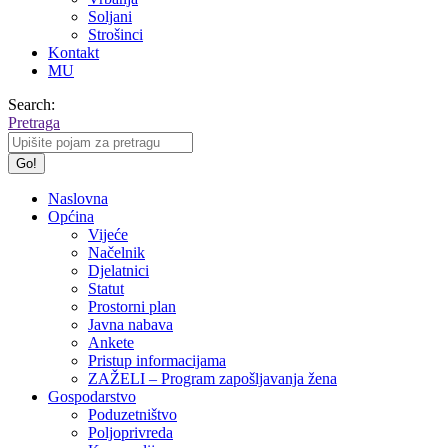
Soljani
Strošinci
Kontakt
MU
Search:
Pretraga
Naslovna
Općina
Vijeće
Načelnik
Djelatnici
Statut
Prostorni plan
Javna nabava
Ankete
Pristup informacijama
ZAŽELI – Program zapošljavanja žena
Gospodarstvo
Poduzetništvo
Poljoprivreda