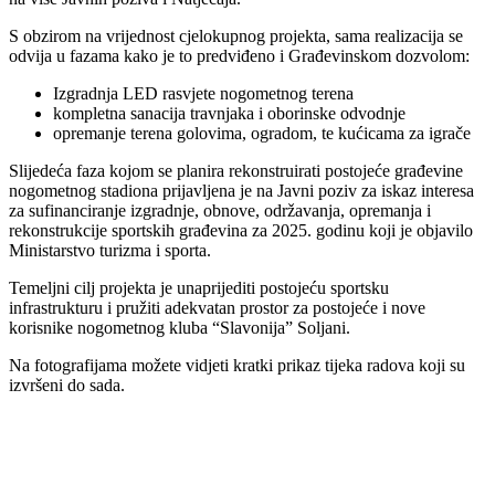
S obzirom na vrijednost cjelokupnog projekta, sama realizacija se
odvija u fazama kako je to predviđeno i Građevinskom dozvolom:
Izgradnja LED rasvjete nogometnog terena
kompletna sanacija travnjaka i oborinske odvodnje
opremanje terena golovima, ogradom, te kućicama za igrače
Slijedeća faza kojom se planira rekonstruirati postojeće građevine
nogometnog stadiona prijavljena je na Javni poziv za iskaz interesa
za sufinanciranje izgradnje, obnove, održavanja, opremanja i
rekonstrukcije sportskih građevina za 2025. godinu koji je objavilo
Ministarstvo turizma i sporta.
Temeljni cilj projekta je unaprijediti postojeću sportsku
infrastrukturu i pružiti adekvatan prostor za postojeće i nove
korisnike nogometnog kluba “Slavonija” Soljani.
Na fotografijama možete vidjeti kratki prikaz tijeka radova koji su
izvršeni do sada.