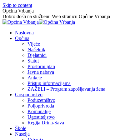
Skip to content
Općina Vrbanja
Dobro došli na službenu Web stranicu Općine Vrbanja
Naslovna
Općina
Vijeće
Načelnik
Djelatnici
Statut
Prostorni plan
Javna nabava
Ankete
Pristup informacijama
ZAŽELI – Program zapošljavanja žena
Gospodarstvo
Poduzetništvo
Poljoprivreda
Komunalije
Ugostiteljstvo
Regija Drina-Sava
Škole
Naselja
Vrbanja