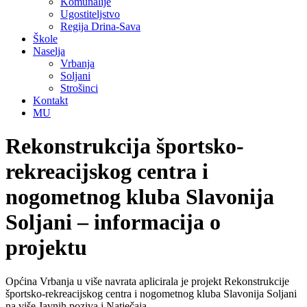
Komunalije
Ugostiteljstvo
Regija Drina-Sava
Škole
Naselja
Vrbanja
Soljani
Strošinci
Kontakt
MU
Rekonstrukcija športsko-
rekreacijskog centra i
nogometnog kluba Slavonija
Soljani – informacija o
projektu
Općina Vrbanja u više navrata aplicirala je projekt Rekonstrukcije
športsko-rekreacijskog centra i nogometnog kluba Slavonija Soljani
na više Javnih poziva i Natječaja.