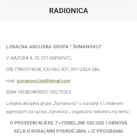
RADIONICA
LOKALNA AKCIJSKA GRUPA ” ŠUMANOVCI”
V. NAZORA 8, 32 257 DRENOVCI,
OIB:77805974038, 032/862-837, 091/2424-286,
mail:
sumanovci.lag@gmail.com
IBAN: HR5824850031100279265
Lokalna akcijska grupa „Šumanovci“ u suradnji s Lokalnom
agencijom za razvoj „Vjeverica „ organizira radionicu na temu
O PROVEDBI MJERE 7 »TEMELJNE USLUGE I OBNOVA
SELA U RURALNIM PODRUČJIMA « IZ PROGRAMA