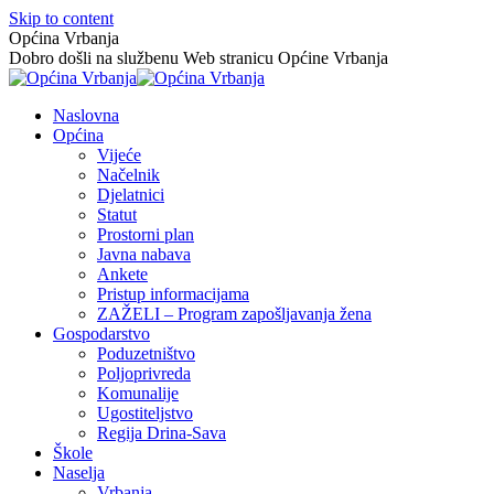
Skip to content
Općina Vrbanja
Dobro došli na službenu Web stranicu Općine Vrbanja
Naslovna
Općina
Vijeće
Načelnik
Djelatnici
Statut
Prostorni plan
Javna nabava
Ankete
Pristup informacijama
ZAŽELI – Program zapošljavanja žena
Gospodarstvo
Poduzetništvo
Poljoprivreda
Komunalije
Ugostiteljstvo
Regija Drina-Sava
Škole
Naselja
Vrbanja