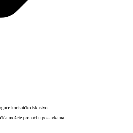
oguće korisničko iskustvo.
lačića možete pronaći u
postavkama
.