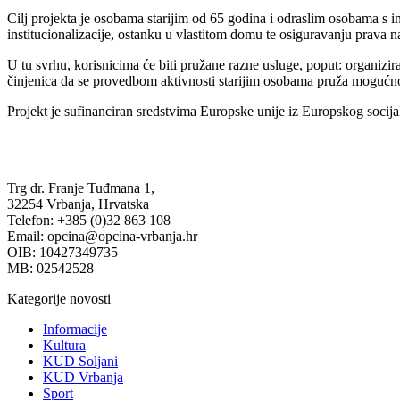
Cilj projekta je osobama starijim od 65 godina i odraslim osobama s i
institucionalizacije, ostanku u vlastitom domu te osiguravanju prava na
U tu svrhu, korisnicima će biti pružane razne usluge, poput: organiz
činjenica da se provedbom aktivnosti starijim osobama pruža mogućnos
Projekt je sufinanciran sredstvima Europske unije iz Europskog socij
Trg dr. Franje Tuđmana 1,
32254 Vrbanja, Hrvatska
Telefon: +385 (0)32 863 108
Email: opcina@opcina-vrbanja.hr
OIB: 10427349735
MB: 02542528
Kategorije novosti
Informacije
Kultura
KUD Soljani
KUD Vrbanja
Sport