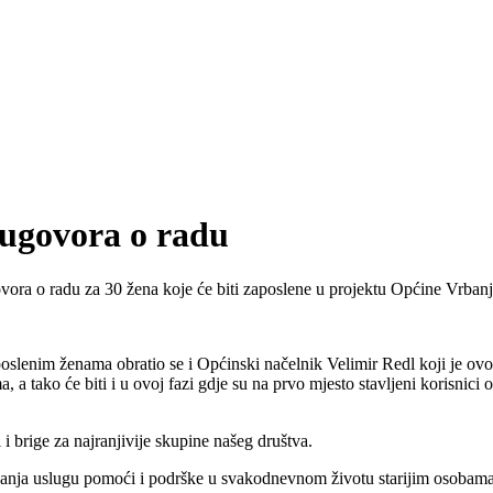
 ugovora o radu
ovora o radu za 30 žena koje će biti zaposlene u projektu Općine Vrba
slenim ženama obratio se i Općinski načelnik Velimir Redl koji je ovom
a tako će biti i u ovoj fazi gdje su na prvo mjesto stavljeni korisnici o
 i brige za najranjivije skupine našeg društva.
anja uslugu pomoći i podrške u svakodnevnom životu starijim osobama 