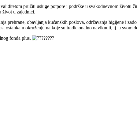
nvaliditetom pružiti usluge potpore i podrške u svakodnevnom životu čim
 život u zajednici.
iranja prehrane, obavljanja kućanskih poslova, održavanja higijene i za
t ostanka u okruženju na koje su tradicionalno naviknuti, tj. u svom 
alnog fonda plus.