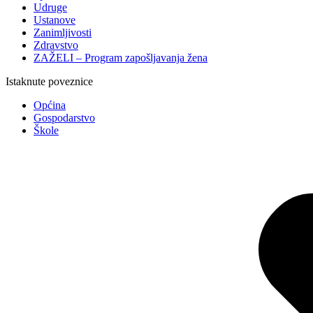
Udruge
Ustanove
Zanimljivosti
Zdravstvo
ZAŽELI – Program zapošljavanja žena
Istaknute poveznice
Općina
Gospodarstvo
Škole