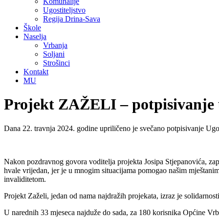
Komunalije
Ugostiteljstvo
Regija Drina-Sava
Škole
Naselja
Vrbanja
Soljani
Strošinci
Kontakt
MU
Projekt ZAŽELI – potpisivanje
Dana 22. travnja 2024. godine upriličeno je svečano potpisivanje Ug
Nakon pozdravnog govora voditelja projekta Josipa Stjepanovića, zapo
hvale vrijedan, jer je u mnogim situacijama pomogao našim mještanima, 
invaliditetom.
Projekt Zaželi, jedan od nama najdražih projekata, izraz je solidarnosti
U narednih 33 mjeseca najduže do sada, za 180 korisnika Općine Vrb