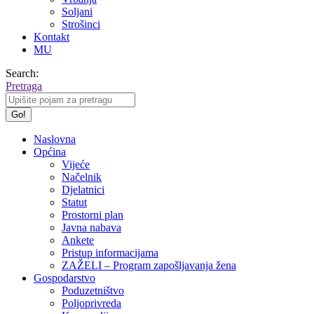
Soljani
Strošinci
Kontakt
MU
Search:
Pretraga
Naslovna
Općina
Vijeće
Načelnik
Djelatnici
Statut
Prostorni plan
Javna nabava
Ankete
Pristup informacijama
ZAŽELI – Program zapošljavanja žena
Gospodarstvo
Poduzetništvo
Poljoprivreda