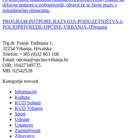
državne potpore u poljoprivredi, objavit će se Javni poziv s
pripadajućim obrascima.
PROGRAM-POTPORE-RAZVOJA-PODUZETNIŠTVA-I-
POLJOPRIVREDE-OPĆINE-VRBANJA-1
Preuzmi
Trg dr. Franje Tuđmana 1,
32254 Vrbanja, Hrvatska
Telefon: +385 (0)32 863 108
Email: opcina@opcina-vrbanja.hr
OIB: 10427349735
MB: 02542528
Kategorije novosti
Informacije
Kultura
KUD Soljani
KUD Vrbanja
Sport
Udruge
Ustanove
Zanimljivosti
Zdravstvo