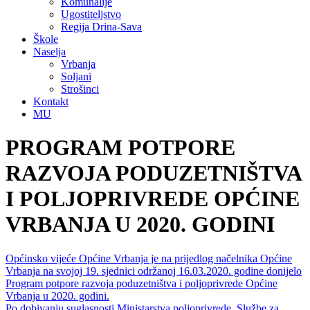
Komunalije
Ugostiteljstvo
Regija Drina-Sava
Škole
Naselja
Vrbanja
Soljani
Strošinci
Kontakt
MU
PROGRAM POTPORE
RAZVOJA PODUZETNIŠTVA
I POLJOPRIVREDE OPĆINE
VRBANJA U 2020. GODINI
Općinsko vijeće Općine Vrbanja je na prijedlog načelnika Općine
Vrbanja na svojoj 19. sjednici održanoj 16.03.2020. godine donijelo
Program potpore razvoja poduzetništva i poljoprivrede Općine
Vrbanja u 2020. godini.
Po dobivanju suglasnosti Ministarstva poljoprivrede, Službe za