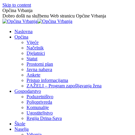
Skip to content
Općina Vrbanja
Dobro došli na službenu Web stranicu Općine Vrbanja
Naslovna
Općina
Vijeće
Načelnik
Djelatnici
Statut
Prostorni plan
Javna nabava
Ankete
Pristup informacijama
ZAŽELI – Program zapošljavanja žena
Gospodarstvo
Poduzetništvo
Poljoprivreda
Komunalije
Ugostiteljstvo
Regija Drina-Sava
Škole
Naselja
Vrbanja