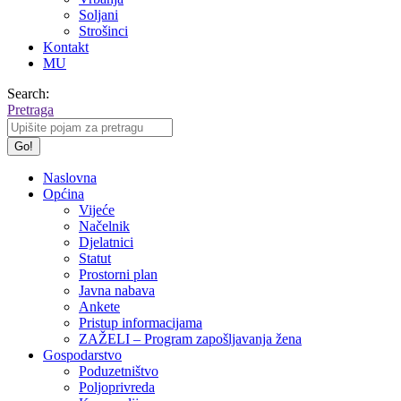
Soljani
Strošinci
Kontakt
MU
Search:
Pretraga
Naslovna
Općina
Vijeće
Načelnik
Djelatnici
Statut
Prostorni plan
Javna nabava
Ankete
Pristup informacijama
ZAŽELI – Program zapošljavanja žena
Gospodarstvo
Poduzetništvo
Poljoprivreda