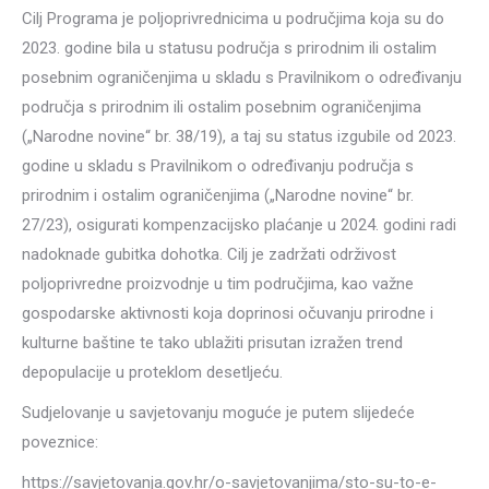
Cilj Programa je poljoprivrednicima u područjima koja su do
2023. godine bila u statusu područja s prirodnim ili ostalim
posebnim ograničenjima u skladu s Pravilnikom o određivanju
područja s prirodnim ili ostalim posebnim ograničenjima
(„Narodne novine“ br. 38/19), a taj su status izgubile od 2023.
godine u skladu s Pravilnikom o određivanju područja s
prirodnim i ostalim ograničenjima („Narodne novine“ br.
27/23), osigurati kompenzacijsko plaćanje u 2024. godini radi
nadoknade gubitka dohotka. Cilj je zadržati održivost
poljoprivredne proizvodnje u tim područjima, kao važne
gospodarske aktivnosti koja doprinosi očuvanju prirodne i
kulturne baštine te tako ublažiti prisutan izražen trend
depopulacije u proteklom desetljeću.
Sudjelovanje u savjetovanju moguće je putem slijedeće
poveznice:
https://savjetovanja.gov.hr/o-savjetovanjima/sto-su-to-e-