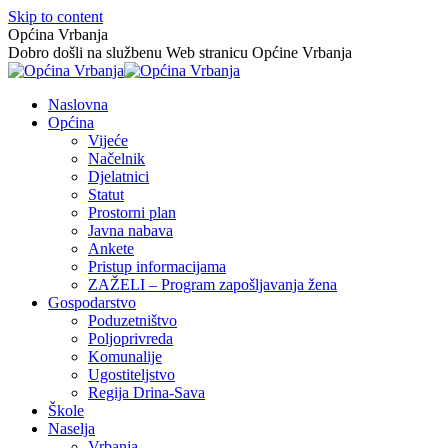
Skip to content
Općina Vrbanja
Dobro došli na službenu Web stranicu Općine Vrbanja
Naslovna
Općina
Vijeće
Načelnik
Djelatnici
Statut
Prostorni plan
Javna nabava
Ankete
Pristup informacijama
ZAŽELI – Program zapošljavanja žena
Gospodarstvo
Poduzetništvo
Poljoprivreda
Komunalije
Ugostiteljstvo
Regija Drina-Sava
Škole
Naselja
Vrbanja