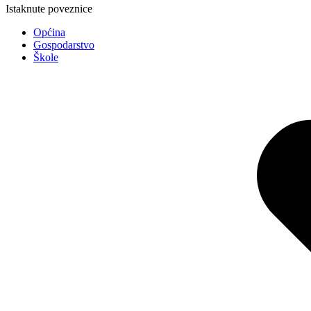
Istaknute poveznice
Općina
Gospodarstvo
Škole