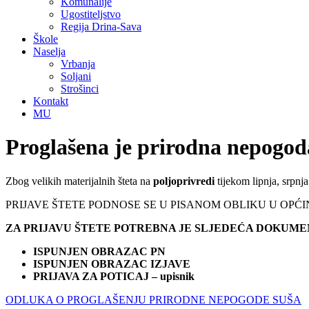
Komunalije
Ugostiteljstvo
Regija Drina-Sava
Škole
Naselja
Vrbanja
Soljani
Strošinci
Kontakt
MU
Proglašena je prirodna nepogo
Zbog velikih materijalnih šteta na
poljoprivredi
tijekom lipnja, srpnj
PRIJAVE ŠTETE PODNOSE SE U PISANOM OBLIKU U OP
ZA PRIJAVU ŠTETE POTREBNA JE SLJEDEĆA DOKUME
ISPUNJEN OBRAZAC PN
ISPUNJEN OBRAZAC IZJAVE
PRIJAVA ZA POTICAJ – upisnik
ODLUKA O PROGLAŠENJU PRIRODNE NEPOGODE SUŠA