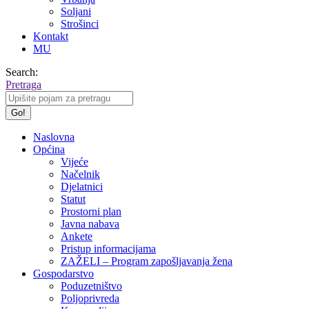
Soljani
Strošinci
Kontakt
MU
Search:
Pretraga
Naslovna
Općina
Vijeće
Načelnik
Djelatnici
Statut
Prostorni plan
Javna nabava
Ankete
Pristup informacijama
ZAŽELI – Program zapošljavanja žena
Gospodarstvo
Poduzetništvo
Poljoprivreda