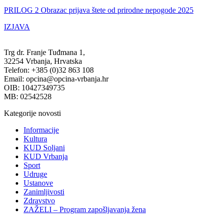
PRILOG 2 Obrazac prijava štete od prirodne nepogode 2025
IZJAVA
Trg dr. Franje Tuđmana 1,
32254 Vrbanja, Hrvatska
Telefon: +385 (0)32 863 108
Email: opcina@opcina-vrbanja.hr
OIB: 10427349735
MB: 02542528
Kategorije novosti
Informacije
Kultura
KUD Soljani
KUD Vrbanja
Sport
Udruge
Ustanove
Zanimljivosti
Zdravstvo
ZAŽELI – Program zapošljavanja žena