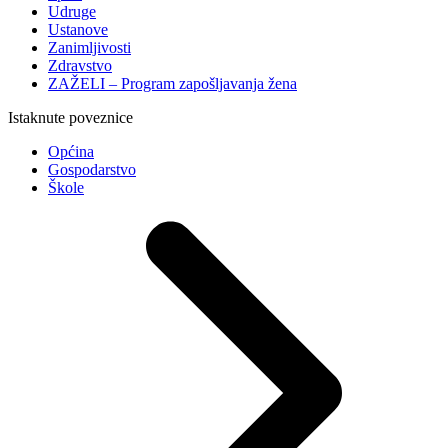
Udruge
Ustanove
Zanimljivosti
Zdravstvo
ZAŽELI – Program zapošljavanja žena
Istaknute poveznice
Općina
Gospodarstvo
Škole