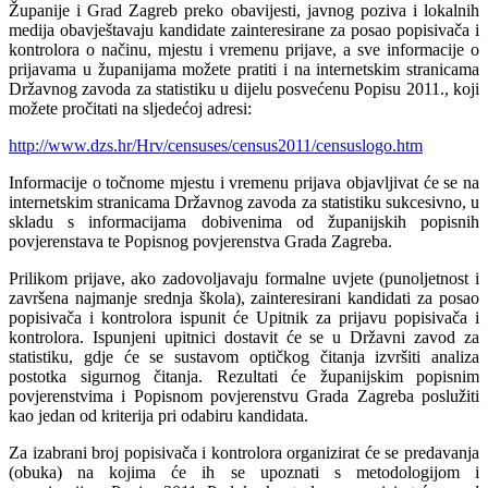
Županije i Grad Zagreb preko obavijesti, javnog poziva i lokalnih
medija obavještavaju kandidate zainteresirane za posao popisivača i
kontrolora o načinu, mjestu i vremenu prijave, a sve informacije o
prijavama u županijama možete pratiti i na internetskim stranicama
Državnog zavoda za statistiku u dijelu posvećenu Popisu 2011., koji
možete pročitati na sljedećoj adresi:
http://www.dzs.hr/Hrv/censuses/census2011/censuslogo.htm
Informacije o točnome mjestu i vremenu prijava objavljivat će se na
internetskim stranicama Državnog zavoda za statistiku sukcesivno, u
skladu s informacijama dobivenima od županijskih popisnih
povjerenstava te Popisnog povjerenstva Grada Zagreba.
Prilikom prijave, ako zadovoljavaju formalne uvjete (punoljetnost i
završena najmanje srednja škola), zainteresirani kandidati za posao
popisivača i kontrolora ispunit će Upitnik za prijavu popisivača i
kontrolora. Ispunjeni upitnici dostavit će se u Državni zavod za
statistiku, gdje će se sustavom optičkog čitanja izvršiti analiza
postotka sigurnog čitanja. Rezultati će županijskim popisnim
povjerenstvima i Popisnom povjerenstvu Grada Zagreba poslužiti
kao jedan od kriterija pri odabiru kandidata.
Za izabrani broj popisivača i kontrolora organizirat će se predavanja
(obuka) na kojima će ih se upoznati s metodologijom i