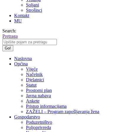
Soljani
Strošinci
Kontakt
MU
Search:
Pretraga
Naslovna
Općina
Vijeće
Načelnik
Djelatnici
Statut
Prostorni plan
Javna nabava
Ankete
Pristup informacijama
ZAŽELI – Program zapošljavanja žena
Gospodarstvo
Poduzetništvo
Poljoprivreda