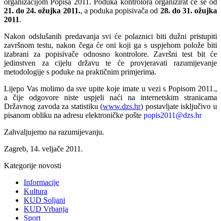
organizacijom Popisa 2011. Poduka kontrolora organizirat će se od
21. do 24. ožujka 2011.
, a poduka popisivača od
28. do 31. ožujka
2011
.
Nakon odslušanih predavanja svi će polaznici biti dužni pristupiti
završnom testu, nakon čega će oni koji ga s uspjehom polože biti
izabrani za popisivače odnosno kontrolore. Završni test bit će
jedinstven za cijelu državu te će provjeravati razumijevanje
metodologije s poduke na praktičnim primjerima.
Lijepo Vas molimo da sve upite koje imate u vezi s Popisom 2011.,
a čije odgovore niste uspjeli naći na internetskim stranicama
Državnog zavoda za statistiku (
www.dzs.hr
) postavljate isključivo u
pisanom obliku na adresu elektroničke pošte
popis2011@dzs.hr
Zahvaljujemo na razumijevanju.
Zagreb, 14. veljače 2011.
Kategorije novosti
Informacije
Kultura
KUD Soljani
KUD Vrbanja
Sport