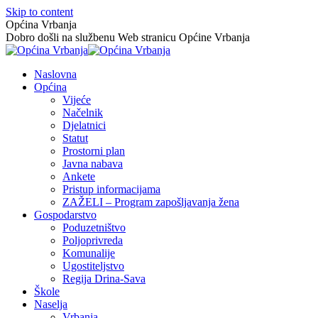
Skip to content
Općina Vrbanja
Dobro došli na službenu Web stranicu Općine Vrbanja
Naslovna
Općina
Vijeće
Načelnik
Djelatnici
Statut
Prostorni plan
Javna nabava
Ankete
Pristup informacijama
ZAŽELI – Program zapošljavanja žena
Gospodarstvo
Poduzetništvo
Poljoprivreda
Komunalije
Ugostiteljstvo
Regija Drina-Sava
Škole
Naselja
Vrbanja