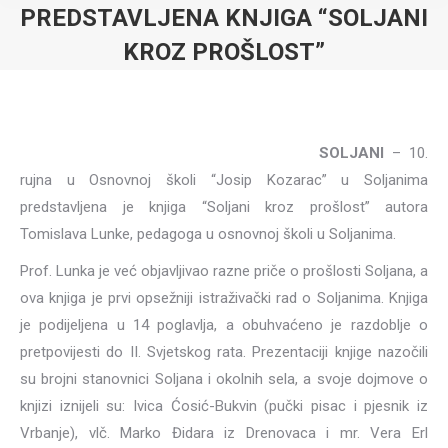
PREDSTAVLJENA KNJIGA “SOLJANI
KROZ PROŠLOST”
SOLJANI
– 10.
rujna u Osnovnoj školi “Josip Kozarac” u Soljanima
predstavljena je knjiga “Soljani kroz prošlost” autora
Tomislava Lunke, pedagoga u osnovnoj školi u Soljanima.
Prof. Lunka je već objavljivao razne priče o prošlosti Soljana, a
ova knjiga je prvi opsežniji istraživački rad o Soljanima. Knjiga
je podijeljena u 14 poglavlja, a obuhvaćeno je razdoblje o
pretpovijesti do II. Svjetskog rata. Prezentaciji knjige nazočili
su brojni stanovnici Soljana i okolnih sela, a svoje dojmove o
knjizi iznijeli su: Ivica Ćosić-Bukvin (pučki pisac i pjesnik iz
Vrbanje), vlč. Marko Đidara iz Drenovaca i mr. Vera Erl