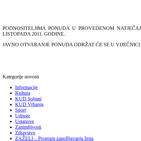
¸
PODNOSITELJIMA PONUDA U PROVEDENOM NATJEČAJU
LISTOPADA 2011. GODINE.
JAVNO OTVARANJE PONUDA ODRŽAT ĆE SE U VIJEĆNICI O
¸
Kategorije novosti
Informacije
Kultura
KUD Soljani
KUD Vrbanja
Sport
Udruge
Ustanove
Zanimljivosti
Zdravstvo
ZAŽELI – Program zapošljavanja žena