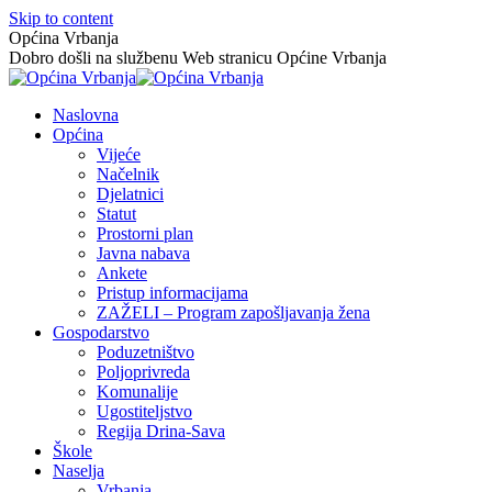
Skip to content
Općina Vrbanja
Dobro došli na službenu Web stranicu Općine Vrbanja
Naslovna
Općina
Vijeće
Načelnik
Djelatnici
Statut
Prostorni plan
Javna nabava
Ankete
Pristup informacijama
ZAŽELI – Program zapošljavanja žena
Gospodarstvo
Poduzetništvo
Poljoprivreda
Komunalije
Ugostiteljstvo
Regija Drina-Sava
Škole
Naselja
Vrbanja