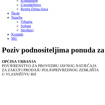
Komunalije
Ugostiteljstvo
Regija Drina-Sava
Škole
Naselja
Vrbanja
Soljani
Strošinci
Kontakt
MU
Poziv podnositeljima ponuda z
OPĆINA VRBANJA
POVJERENSTVO ZA PROVEDBU JAVNOG NATJEČAJA
ZA ZAKUP I PRODAJU POLJOPRIVREDNOG ZEMLJIŠTA
U VLASNIŠTVU RH
¸