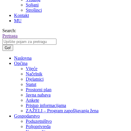
Soljani
Strošinci
Kontakt
MU
Search:
Pretraga
Naslovna
Općina
Vijeće
Načelnik
Djelatnici
Statut
Prostorni plan
Javna nabava
Ankete
Pristup informacijama
ZAŽELI – Program zapošljavanja žena
Gospodarstvo
Poduzetništvo
Poljoprivreda