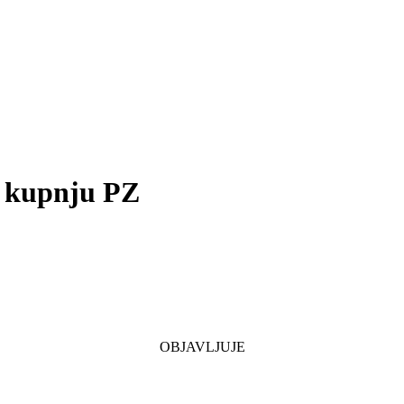
a kupnju PZ
OBJAVLJUJE
¸¸