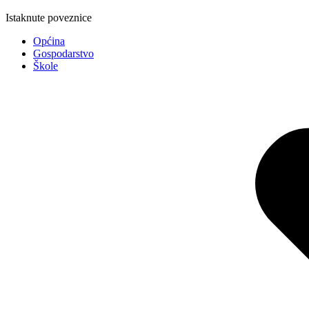
Istaknute poveznice
Općina
Gospodarstvo
Škole