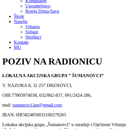
Komunalije
Ugostiteljstvo
Regija Drina-Sava
Škole
Naselja
Vrbanja
Soljani
Strošinci
Kontakt
MU
POZIV NA RADIONICU
LOKALNA AKCIJSKA GRUPA ” ŠUMANOVCI”
V. NAZORA 8, 32 257 DRENOVCI,
OIB:77805974038, 032/862-837, 091/2424-286,
mail:
sumanovci.lag@gmail.com
IBAN: HR5824850031100279265
Lokalna akcijska grupa „Šumanovci“ u suradnji s Općinom Vrbanja