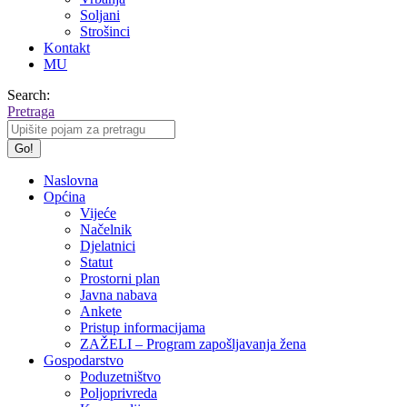
Soljani
Strošinci
Kontakt
MU
Search:
Pretraga
Naslovna
Općina
Vijeće
Načelnik
Djelatnici
Statut
Prostorni plan
Javna nabava
Ankete
Pristup informacijama
ZAŽELI – Program zapošljavanja žena
Gospodarstvo
Poduzetništvo
Poljoprivreda