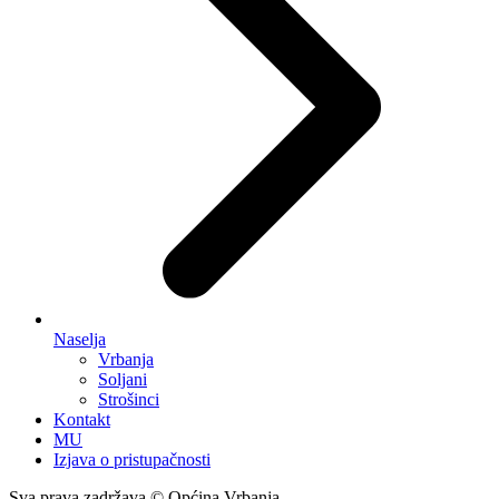
Naselja
Vrbanja
Soljani
Strošinci
Kontakt
MU
Izjava o pristupačnosti
Sva prava zadržava © Općina Vrbanja