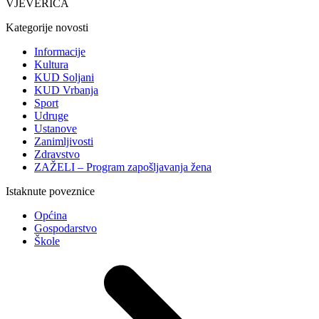
VJEVERICA
Kategorije novosti
Informacije
Kultura
KUD Soljani
KUD Vrbanja
Sport
Udruge
Ustanove
Zanimljivosti
Zdravstvo
ZAŽELI – Program zapošljavanja žena
Istaknute poveznice
Općina
Gospodarstvo
Škole