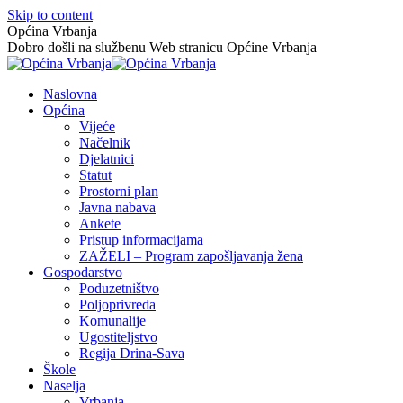
Skip to content
Općina Vrbanja
Dobro došli na službenu Web stranicu Općine Vrbanja
Naslovna
Općina
Vijeće
Načelnik
Djelatnici
Statut
Prostorni plan
Javna nabava
Ankete
Pristup informacijama
ZAŽELI – Program zapošljavanja žena
Gospodarstvo
Poduzetništvo
Poljoprivreda
Komunalije
Ugostiteljstvo
Regija Drina-Sava
Škole
Naselja
Vrbanja