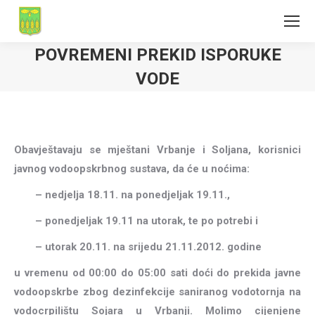
POVREMENI PREKID ISPORUKE
VODE
Obavještavaju se mještani Vrbanje i Soljana, korisnici
javnog vodoopskrbnog sustava, da će u noćima:
–
nedjelja 18.11. na ponedjeljak 19.11.,
– ponedjeljak 19.11 na utorak, te po potrebi i
– utorak 20.11. na srijedu 21.11.2012. godine
u vremenu od 00:00 do 05:00 sati doći do pre
kida javne
vodoopskrbe zbog dezinfekcije saniranog vodotornja na
vodocrpilištu Sojara u Vrbanji. Molimo cijenjene