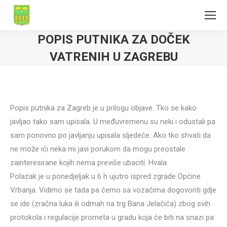
POPIS PUTNIKA ZA DOČEK
VATRENIH U ZAGREBU
Popis putnika za Zagreb je u prilogu objave. Tko se kako
javljao tako sam upisala. U međuvremenu su neki i odustali pa
sam ponovno po javljanju upisala sljedeće. Ako tko shvati da
ne može ići neka mi javi porukom da mogu preostale
zainteresirane kojih nema previše ubaciti. Hvala
Polazak je u ponedjeljak u 6 h ujutro ispred zgrade Općine
Vrbanja. Vidimo se tada pa ćemo sa vozačima dogovoriti gdje
se ide (zračna luka ili odmah na trg Bana Jelačića) zbog svih
protokola i regulacije prometa u gradu koja će biti na snazi pa