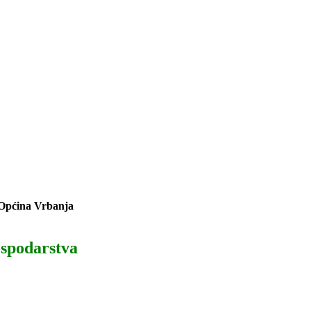
 Općina Vrbanja
ospodarstva
.