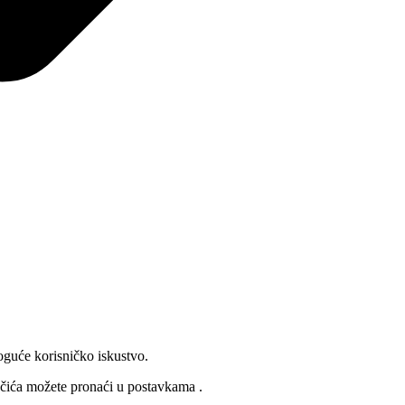
oguće korisničko iskustvo.
lačića možete pronaći u
postavkama
.