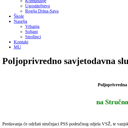
Komunalije
Ugostiteljstvo
Regija Drina-Sava
Škole
Naselja
Vrbanja
Soljani
Strošinci
Kontakt
MU
Poljoprivredno savjetodavna sl
Poljoprivredna
na Stručno
Predavanja će održati stručnjaci PSS područnog odjela VSŽ, te vanjski su