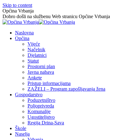
Skip to content
Općina Vrbanja
Dobro došli na službenu Web stranicu Općine Vrbanja
Naslovna
Općina
Vijeće
Načelnik
Djelatnici
Statut
Prostorni plan
Javna nabava
Ankete
Pristup informacijama
ZAŽELI – Program zapošljavanja žena
Gospodarstvo
Poduzetništvo
Poljoprivreda
Komunalije
Ugostiteljstvo
Regija Drina-Sava
Škole
Naselja
Vrbanja