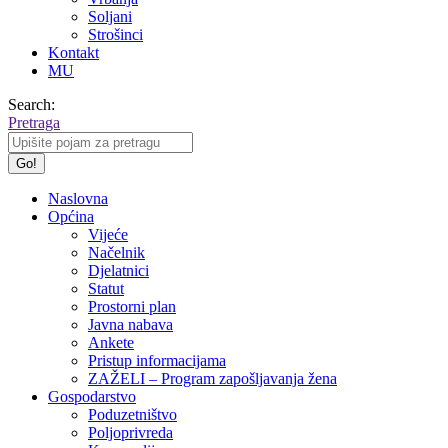
Soljani
Strošinci
Kontakt
MU
Search:
Pretraga
Naslovna
Općina
Vijeće
Načelnik
Djelatnici
Statut
Prostorni plan
Javna nabava
Ankete
Pristup informacijama
ZAŽELI – Program zapošljavanja žena
Gospodarstvo
Poduzetništvo
Poljoprivreda