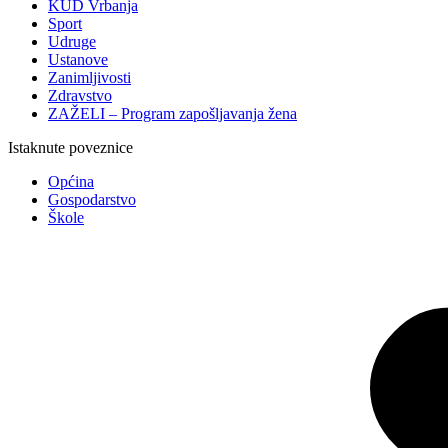
KUD Vrbanja
Sport
Udruge
Ustanove
Zanimljivosti
Zdravstvo
ZAŽELI – Program zapošljavanja žena
Istaknute poveznice
Općina
Gospodarstvo
Škole