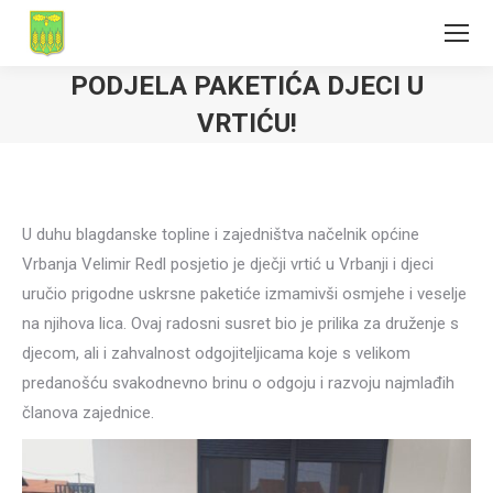
PODJELA PAKETIĆA DJECI U
VRTIĆU!
U duhu blagdanske topline i zajedništva načelnik općine
Vrbanja Velimir Redl posjetio je dječji vrtić u Vrbanji i djeci
uručio prigodne uskrsne paketiće izmamivši osmjehe i veselje
na njihova lica. Ovaj radosni susret bio je prilika za druženje s
djecom, ali i zahvalnost odgojiteljicama koje s velikom
predanošću svakodnevno brinu o odgoju i razvoju najmlađih
članova zajednice.