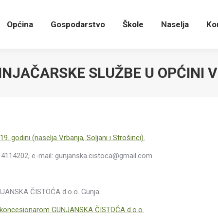
Općina
Gospodarstvo
Škole
Naselja
K
Općina
Gospodarstvo
Škole
Naselja
Ko
NJAČARSKE SLUŽBE U OPĆINI VR
. godini (naselja Vrbanja, Soljani i Strošinci).
14114202, e-mail: gunjanska.cistoca@gmail.com
ANSKA ČISTOĆA d.o.o. Gunja
i s koncesionarom GUNJANSKA ČISTOĆA d.o.o.