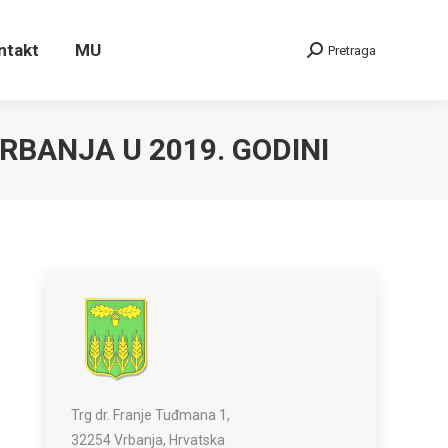
ontakt
MU
Pretraga
Search:
ntakt
MU
Pretraga
Search:
BANJA U 2019. GODINI
Trg dr. Franje Tuđmana 1,
32254 Vrbanja, Hrvatska