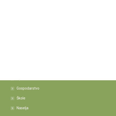
Istaknute poveznice
Općina
Gospodarstvo
Škole
Naselja