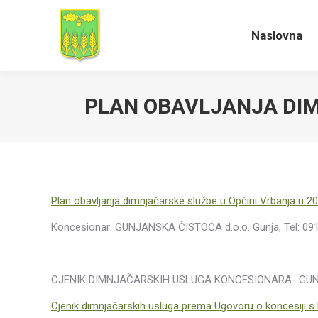
Naslovna
Naslovna
PLAN OBAVLJANJA DIM
Plan obavljanja dimnjačarske službe u Općini Vrbanja u 2019
Koncesionar: GUNJANSKA ČISTOĆA d.o.o. Gunja, Tel: 09
CJENIK DIMNJAČARSKIH USLUGA KONCESIONARA- GUNJ
Cjenik dimnjačarskih usluga prema Ugovoru o koncesij