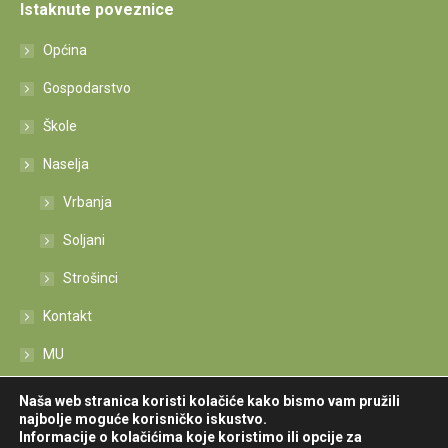
Istaknute poveznice
Općina
Gospodarstvo
Škole
Naselja
Vrbanja
Soljani
Strošinci
Kontakt
MU
Izjava o pristupačnosti
Naša web stranica koristi kolačiće kako bismo vam pružili
najbolje moguće korisničko iskustvo.
Informacije o kolačićima koje koristimo ili opcije za