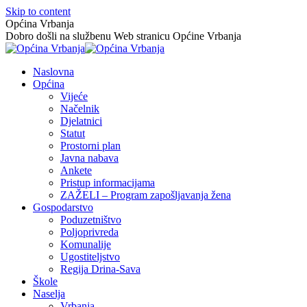
Skip to content
Općina Vrbanja
Dobro došli na službenu Web stranicu Općine Vrbanja
Naslovna
Općina
Vijeće
Načelnik
Djelatnici
Statut
Prostorni plan
Javna nabava
Ankete
Pristup informacijama
ZAŽELI – Program zapošljavanja žena
Gospodarstvo
Poduzetništvo
Poljoprivreda
Komunalije
Ugostiteljstvo
Regija Drina-Sava
Škole
Naselja
Vrbanja