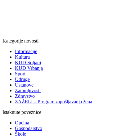
Kategorije novosti
Informacije
Kultura
KUD Soljani
KUD Vrbanja
Sport
Udruge
Ustanove
Zanimljivosti
Zdravstvo
ZAŽELI – Program zapošljavanja žena
Istaknute poveznice
Općina
Gospodarstvo
Škole