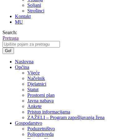
Soljani
Strošinci
Kontakt
MU
Search:
Pretraga
Naslovna
Općina
Vijeće
Načelnik
Djelatnici
Statut
Prostorni plan
Javna nabava
Ankete
Pristup informacijama
ZAŽELI – Program zapošljavanja žena
Gospodarstvo
Poduzetništvo
Poljoprivreda