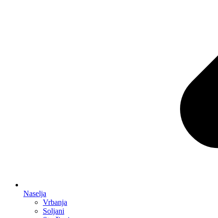
Naselja
Vrbanja
Soljani