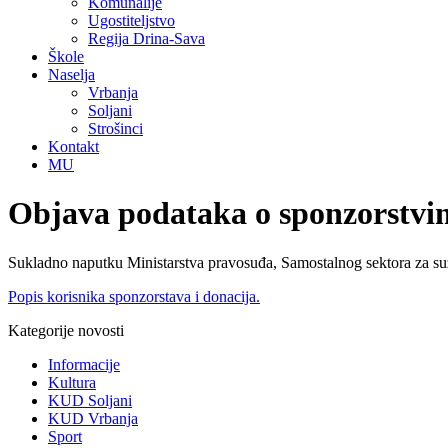
Komunalije
Ugostiteljstvo
Regija Drina-Sava
Škole
Naselja
Vrbanja
Soljani
Strošinci
Kontakt
MU
Objava podataka o sponzorstvi
Sukladno naputku Ministarstva pravosuđa, Samostalnog sektora za suz
Popis korisnika sponzorstava i donacija.
Kategorije novosti
Informacije
Kultura
KUD Soljani
KUD Vrbanja
Sport