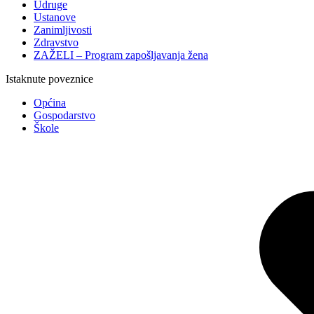
Udruge
Ustanove
Zanimljivosti
Zdravstvo
ZAŽELI – Program zapošljavanja žena
Istaknute poveznice
Općina
Gospodarstvo
Škole