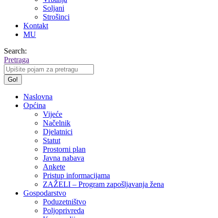
Soljani
Strošinci
Kontakt
MU
Search:
Pretraga
Naslovna
Općina
Vijeće
Načelnik
Djelatnici
Statut
Prostorni plan
Javna nabava
Ankete
Pristup informacijama
ZAŽELI – Program zapošljavanja žena
Gospodarstvo
Poduzetništvo
Poljoprivreda