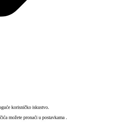
oguće korisničko iskustvo.
lačića možete pronaći u
postavkama
.