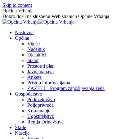
Skip to content
Općina Vrbanja
Dobro došli na službenu Web stranicu Općine Vrbanja
Naslovna
Općina
Vijeće
Načelnik
Djelatnici
Statut
Prostorni plan
Javna nabava
Ankete
Pristup informacijama
ZAŽELI – Program zapošljavanja žena
Gospodarstvo
Poduzetništvo
Poljoprivreda
Komunalije
Ugostiteljstvo
Regija Drina-Sava
Škole
Naselja
Vrbanja