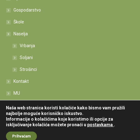
Gospodarstvo
Škole
Naselja
Vrbanja
Soljani
Strošinci
Kontakt
MU
Izjava o pristupačnosti
Naša web stranica koristi kolačiće kako bismo vam pružili
najbolje moguće korisničko iskustvo.
Informacije o kolačićima koje koristimo ili opcije za
isključivanje kolačića možete pronaći u
postavkama
.
Sva prava zadržava © Općina Vrbanja
Prihvaćam