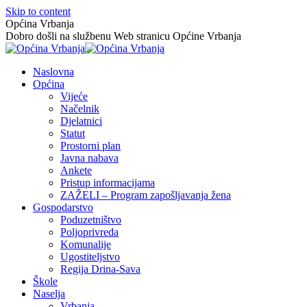
Skip to content
Općina Vrbanja
Dobro došli na službenu Web stranicu Općine Vrbanja
Naslovna
Općina
Vijeće
Načelnik
Djelatnici
Statut
Prostorni plan
Javna nabava
Ankete
Pristup informacijama
ZAŽELI – Program zapošljavanja žena
Gospodarstvo
Poduzetništvo
Poljoprivreda
Komunalije
Ugostiteljstvo
Regija Drina-Sava
Škole
Naselja
Vrbanja