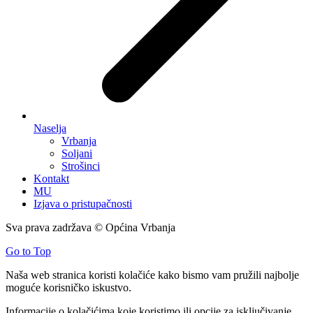
Naselja
Vrbanja
Soljani
Strošinci
Kontakt
MU
Izjava o pristupačnosti
Sva prava zadržava © Općina Vrbanja
Go to Top
Naša web stranica koristi kolačiće kako bismo vam pružili najbolje
moguće korisničko iskustvo.
Informacije o kolačićima koje koristimo ili opcije za isključivanje