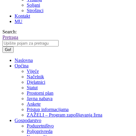
Soljani
Strošinci
Kontakt
MU
Search:
Pretraga
Naslovna
Općina
Vijeće
Načelnik
Djelatnici
Statut
Prostorni plan
Javna nabava
Ankete
Pristup informacijama
ZAŽELI – Program zapošljavanja žena
Gospodarstvo
Poduzetništvo
Poljoprivreda