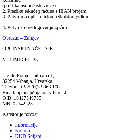
(preslika osobne iskaznice)
2. Presliku tekućeg računa s IBAN brojem
3. Potvrdu o upisu u tekuću školsku godinu
4. Potvrda o nedugovanju općini
Obrazac – Zahtjev
OPĆINSKI NAČELNIK
VELIMIR REDL
Trg dr. Franje Tuđmana 1,
32254 Vrbanja, Hrvatska
Telefon: +385 (0)32 863 108
Email: opcina@opcina-vrbanja.hr
OIB: 10427349735
MB: 02542528
Kategorije novosti
Informacije
Kultura
KUD Soljani