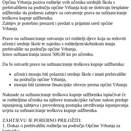
Općina Vrbanja poziva roditelje svih učenika srednjih škola s
prebivalištem na području općine Vrbanja koji ne dobivaju besplatne
udžbenike da podnesu zahtjev za ostvarenje prava na sufinanciranje
troškova kupnje udžbenika.
Zahtjev je potrebno preuzeti i predati u prijamni ured općine
Vrbanja.
Pravo na sufinanciranje ostvaruju svi roditelji djece koja su redoviti
učenici srednje škole te zajedno s roditeljem/skrbnikom imaju
prebivalište na području općine Vrbanja.
Iznos sufinanciranja iznosi 500,00 kn po učeniku.
Da bi ostvarili pravo na sufinanciranje troškova kupnje udžbenika:
učenici moraju biti polaznici srednje škole i imati prebivalište
na području općine Vrbanja,
moraju biti izmirene financijske obveze prema općini Vrbanja
Naknade za sufinanciranje troškova kupnje udžbenika isplaćivat će
se roditeljima učenika na njihove transakcijske račune nakon predaje
ispunjenog zahtjeva i provedenog postupka utvrđivanja ispunjavanja
uvjeta za sufinanciranje troškova kupnje udžbenika.
ZAHTJEVU JE POREBNO PRILOŽITI:
1. Dokaz o prebivalištu roditelja na području Općine Vrbanja za
korisnika