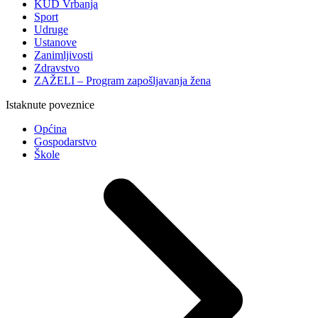
KUD Vrbanja
Sport
Udruge
Ustanove
Zanimljivosti
Zdravstvo
ZAŽELI – Program zapošljavanja žena
Istaknute poveznice
Općina
Gospodarstvo
Škole