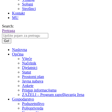
Soljani
Strošinci
Kontakt
MU
Search:
Pretraga
Naslovna
Općina
Vijeće
Načelnik
Djelatnici
Statut
Prostorni plan
Javna nabava
Ankete
Pristup informacijama
ZAŽELI – Program zapošljavanja žena
Gospodarstvo
Poduzetništvo
Poljoprivreda