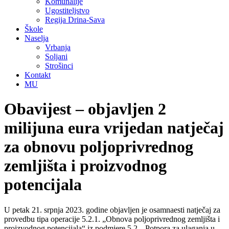
Komunalije
Ugostiteljstvo
Regija Drina-Sava
Škole
Naselja
Vrbanja
Soljani
Strošinci
Kontakt
MU
Obavijest – objavljen 2
milijuna eura vrijedan natječaj
za obnovu poljoprivrednog
zemljišta i proizvodnog
potencijala
U petak 21. srpnja 2023. godine objavljen je osamnaesti natječaj za
provedbu tipa operacije 5.2.1. „Obnova poljoprivrednog zemljišta i
proizvodnog potencijala“ iz podmjere 5.2. „Potpora za ulaganja u