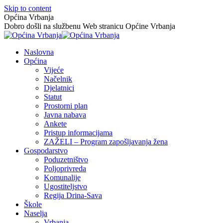
Skip to content
Općina Vrbanja
Dobro došli na službenu Web stranicu Općine Vrbanja
Naslovna
Općina
Vijeće
Načelnik
Djelatnici
Statut
Prostorni plan
Javna nabava
Ankete
Pristup informacijama
ZAŽELI – Program zapošljavanja žena
Gospodarstvo
Poduzetništvo
Poljoprivreda
Komunalije
Ugostiteljstvo
Regija Drina-Sava
Škole
Naselja
Vrbanja