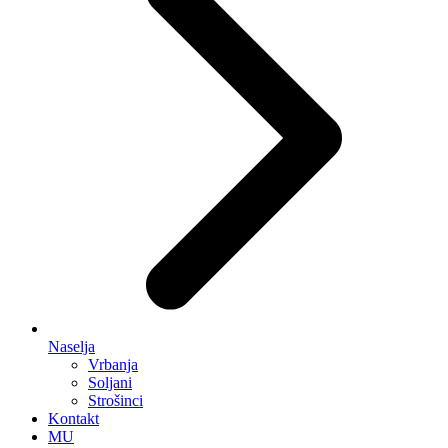
Naselja
Vrbanja
Soljani
Strošinci
Kontakt
MU