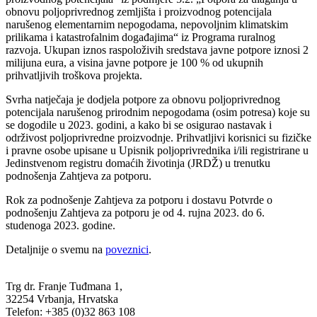
obnovu poljoprivrednog zemljišta i proizvodnog potencijala
narušenog elementarnim nepogodama, nepovoljnim klimatskim
prilikama i katastrofalnim događajima“ iz Programa ruralnog
razvoja. Ukupan iznos raspoloživih sredstava javne potpore iznosi 2
milijuna eura, a visina javne potpore je 100 % od ukupnih
prihvatljivih troškova projekta.
Svrha natječaja je dodjela potpore za obnovu poljoprivrednog
potencijala narušenog prirodnim nepogodama (osim potresa) koje su
se dogodile u 2023. godini, a kako bi se osigurao nastavak i
održivost poljoprivredne proizvodnje. Prihvatljivi korisnici su fizičke
i pravne osobe upisane u Upisnik poljoprivrednika i/ili registrirane u
Jedinstvenom registru domaćih životinja (JRDŽ) u trenutku
podnošenja Zahtjeva za potporu.
Rok za podnošenje Zahtjeva za potporu i dostavu Potvrde o
podnošenju Zahtjeva za potporu je od 4. rujna 2023. do 6.
studenoga 2023. godine.
Detaljnije o svemu na
poveznici
.
Trg dr. Franje Tuđmana 1,
32254 Vrbanja, Hrvatska
Telefon: +385 (0)32 863 108