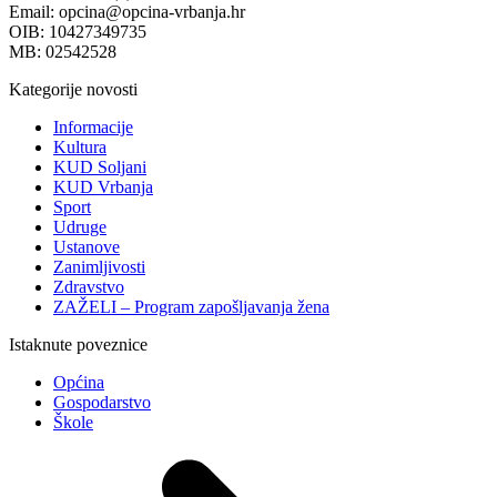
Email: opcina@opcina-vrbanja.hr
OIB: 10427349735
MB: 02542528
Kategorije novosti
Informacije
Kultura
KUD Soljani
KUD Vrbanja
Sport
Udruge
Ustanove
Zanimljivosti
Zdravstvo
ZAŽELI – Program zapošljavanja žena
Istaknute poveznice
Općina
Gospodarstvo
Škole