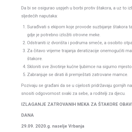
Da bi se osigurao uspjeh u borbi protiv štakora, a uz to 
sljedećih naputaka:
Surađivati s ekipom koje provode suzbijanje štakora t
gdje je potrebno izložiti otrovne meke.
Odstraniti iz dvorišta i podruma smeće, a osobito otp
Za čitavo vrijeme trajanja deratizacije onemogućiti ma
štakore.
Skloniti sve životinje kućne ljubimce na sigurno mjes
Zabranjuje se dirati ili premještati zatrovane mamce.
Pozivaju se građani da se u cijelosti pridržavaju gornjih n
snositi odgovornost svaki za sebe, a roditelji za djecu.
IZLAGANJE ZATROVANIH MEKA ZA ŠTAKORE OBAVI
DANA
29.09. 2020.g. naselje Vrbanja