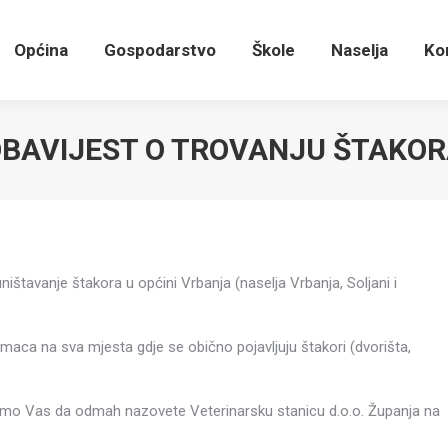
Općina
Gospodarstvo
Škole
Naselja
K
Općina
Gospodarstvo
Škole
Naselja
Ko
BAVIJEST O TROVANJU ŠTAKO
ništavanje štakora u općini Vrbanja (naselja Vrbanja, Soljani i
aca na sva mjesta gdje se obično pojavljuju štakori (dvorišta,
imo Vas da odmah nazovete Veterinarsku stanicu d.o.o. Županja na