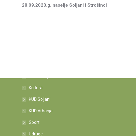
28.09.2020.g. naselje Soljani i Strošinci
Kategorije novosti
Informacije
Kultura
KUD Soljani
KUD Vrbanja
Sport
Udruge