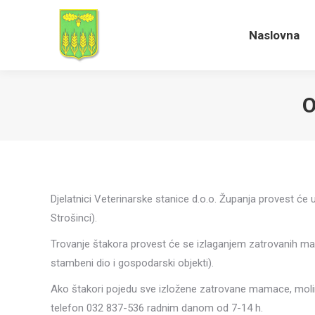
Naslovna
Naslovna
O
Djelatnici Veterinarske stanice d.o.o. Županja provest će u
Strošinci).
Trovanje štakora provest će se izlaganjem zatrovanih mam
stambeni dio i gospodarski objekti).
Ako štakori pojedu sve izložene zatrovane mamace, mol
telefon 032 837-536 radnim danom od 7-14 h.