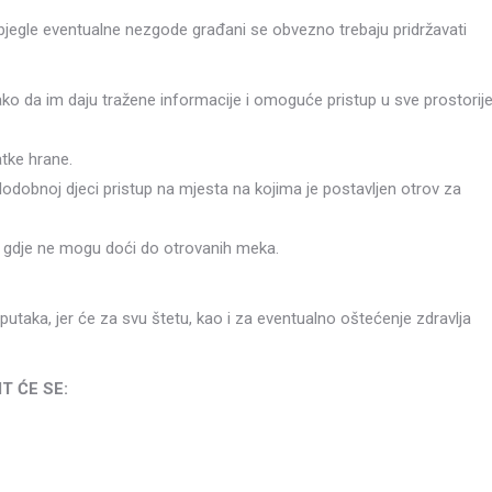
izbjegle eventualne nezgode građani se obvezno trebaju pridržavati
ako da im daju tražene informacije i omoguće pristup u sve prostorij
atke hrane.
lodobnoj djeci pristup na mjesta na kojima je postavljen otrov za
to gdje ne mogu doći do otrovanih meka.
aputaka, jer će za svu štetu, kao i za eventualno oštećenje zdravlja
T ĆE SE: