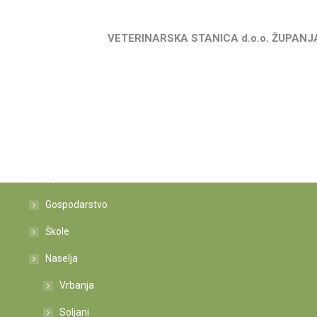
VETERINARSKA STANICA d.o.o. ŽUPANJ
Istaknute poveznice
Općina
Gospodarstvo
Škole
Naselja
Vrbanja
Soljani