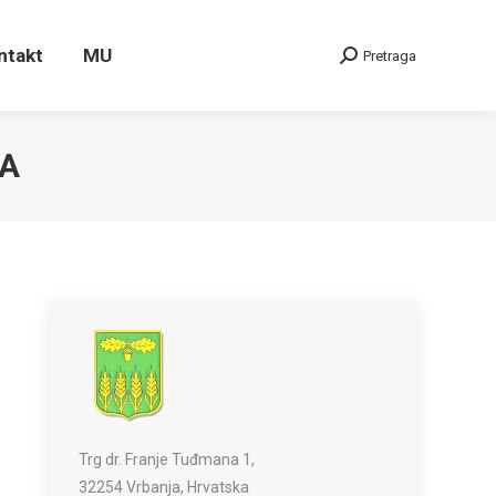
ontakt
MU
Pretraga
Search:
ntakt
MU
Pretraga
Search:
RA
Trg dr. Franje Tuđmana 1,
32254 Vrbanja, Hrvatska