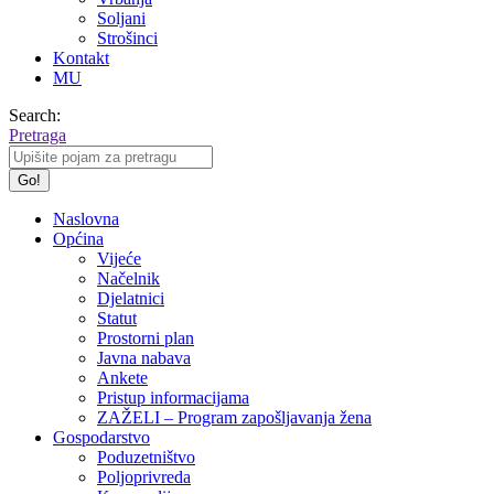
Soljani
Strošinci
Kontakt
MU
Search:
Pretraga
Naslovna
Općina
Vijeće
Načelnik
Djelatnici
Statut
Prostorni plan
Javna nabava
Ankete
Pristup informacijama
ZAŽELI – Program zapošljavanja žena
Gospodarstvo
Poduzetništvo
Poljoprivreda