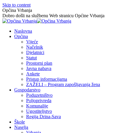
Skip to content
Općina Vrbanja
Dobro došli na službenu Web stranicu Općine Vrbanja
Naslovna
Općina
Vijeće
Načelnik
Djelatnici
Statut
Prostorni plan
Javna nabava
Ankete
Pristup informacijama
ZAŽELI – Program zapošljavanja žena
Gospodarstvo
Poduzetništvo
Poljoprivreda
Komunalije
Ugostiteljstvo
Regija Drina-Sava
Škole
Naselja
Vrbanja