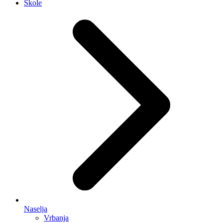
Škole
Naselja
Vrbanja