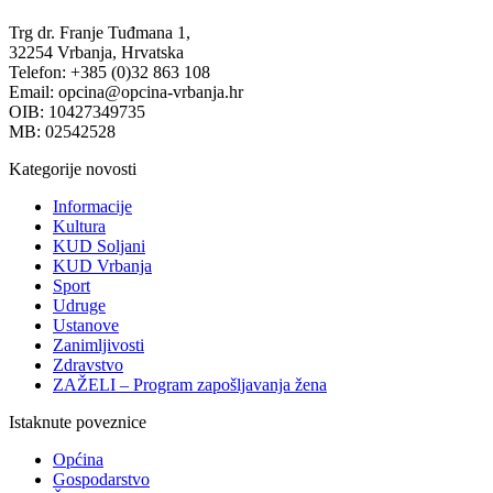
Trg dr. Franje Tuđmana 1,
32254 Vrbanja, Hrvatska
Telefon: +385 (0)32 863 108
Email: opcina@opcina-vrbanja.hr
OIB: 10427349735
MB: 02542528
Kategorije novosti
Informacije
Kultura
KUD Soljani
KUD Vrbanja
Sport
Udruge
Ustanove
Zanimljivosti
Zdravstvo
ZAŽELI – Program zapošljavanja žena
Istaknute poveznice
Općina
Gospodarstvo