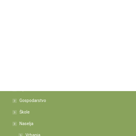
Istaknute poveznice
Općina
Gospodarstvo
Škole
Naselja
Vrbanja