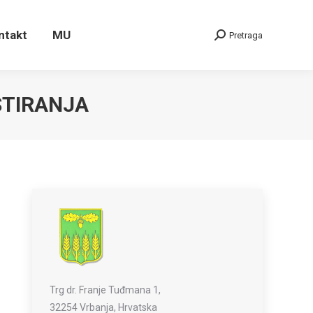
ontakt
MU
Pretraga
Search:
ntakt
MU
Pretraga
Search:
STIRANJA
Trg dr. Franje Tuđmana 1,
32254 Vrbanja, Hrvatska