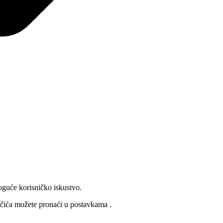
oguće korisničko iskustvo.
lačića možete pronaći u
postavkama
.