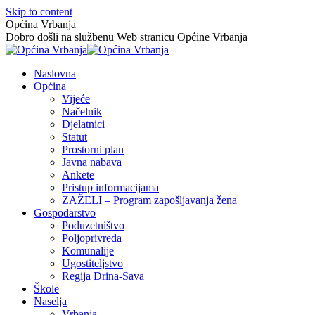
Skip to content
Općina Vrbanja
Dobro došli na službenu Web stranicu Općine Vrbanja
Naslovna
Općina
Vijeće
Načelnik
Djelatnici
Statut
Prostorni plan
Javna nabava
Ankete
Pristup informacijama
ZAŽELI – Program zapošljavanja žena
Gospodarstvo
Poduzetništvo
Poljoprivreda
Komunalije
Ugostiteljstvo
Regija Drina-Sava
Škole
Naselja
Vrbanja