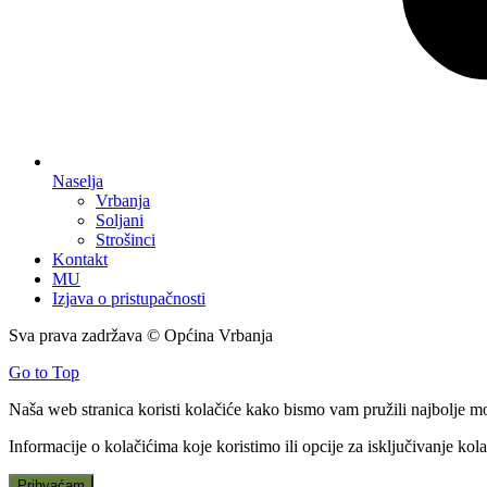
Naselja
Vrbanja
Soljani
Strošinci
Kontakt
MU
Izjava o pristupačnosti
Sva prava zadržava © Općina Vrbanja
Go to Top
Naša web stranica koristi kolačiće kako bismo vam pružili najbolje m
Informacije o kolačićima koje koristimo ili opcije za isključivanje ko
Prihvaćam