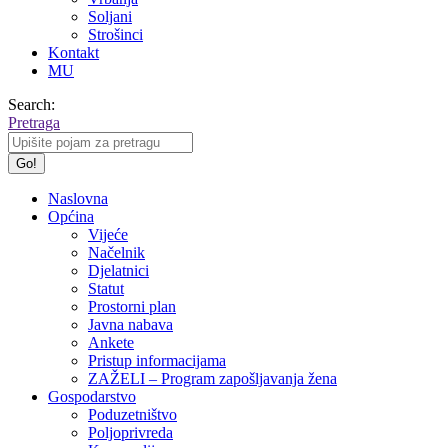
Soljani
Strošinci
Kontakt
MU
Search:
Pretraga
Naslovna
Općina
Vijeće
Načelnik
Djelatnici
Statut
Prostorni plan
Javna nabava
Ankete
Pristup informacijama
ZAŽELI – Program zapošljavanja žena
Gospodarstvo
Poduzetništvo
Poljoprivreda