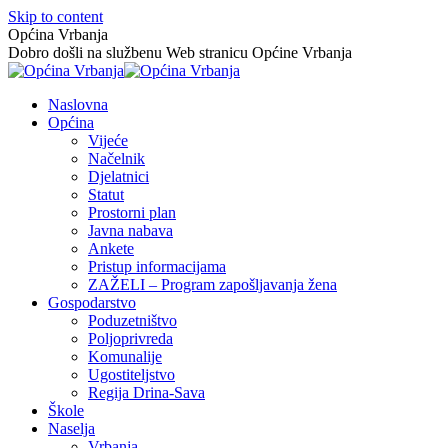
Skip to content
Općina Vrbanja
Dobro došli na službenu Web stranicu Općine Vrbanja
Naslovna
Općina
Vijeće
Načelnik
Djelatnici
Statut
Prostorni plan
Javna nabava
Ankete
Pristup informacijama
ZAŽELI – Program zapošljavanja žena
Gospodarstvo
Poduzetništvo
Poljoprivreda
Komunalije
Ugostiteljstvo
Regija Drina-Sava
Škole
Naselja
Vrbanja