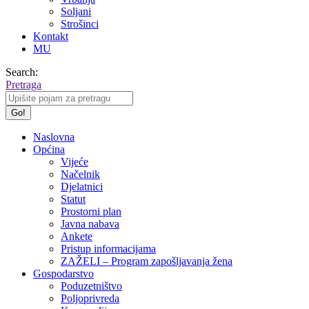
Soljani
Strošinci
Kontakt
MU
Search:
Pretraga
Naslovna
Općina
Vijeće
Načelnik
Djelatnici
Statut
Prostorni plan
Javna nabava
Ankete
Pristup informacijama
ZAŽELI – Program zapošljavanja žena
Gospodarstvo
Poduzetništvo
Poljoprivreda