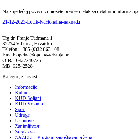
Na slijedećoj poveznici možete preuzeti letak sa detaljnim informaci
21-12-2023-Letak-Nacionalna-naknada
Trg dr. Franje Tuđmana 1,
32254 Vrbanja, Hrvatska
Telefon: +385 (0)32 863 108
Email: opcina@opcina-vrbanja.hr
OIB: 10427349735
MB: 02542528
Kategorije novosti
Informacije
Kultura
KUD Soljani
KUD Vrbanja
Sport
Udruge
Ustanove
Zanimljivosti
Zdravstvo
ZAŽELI – Program zapošljavanja žena