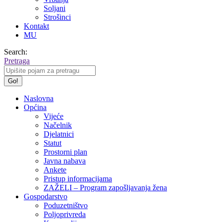
Soljani
Strošinci
Kontakt
MU
Search:
Pretraga
Naslovna
Općina
Vijeće
Načelnik
Djelatnici
Statut
Prostorni plan
Javna nabava
Ankete
Pristup informacijama
ZAŽELI – Program zapošljavanja žena
Gospodarstvo
Poduzetništvo
Poljoprivreda