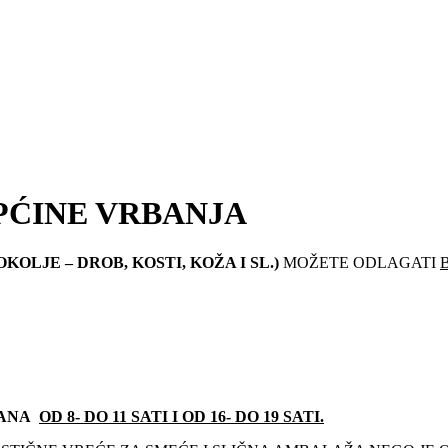
PĆINE VRBANJA
OLJE – DROB, KOSTI, KOŽA I SL.)
MOŽETE ODLAGATI
DANA
OD 8- DO 11 SATI I OD 16- DO 19 SATI.