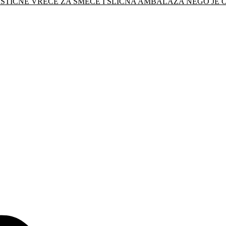
STIČNE VREĆE ZA SMEĆE I SLIČNA AMBALAŽA NEGO JE 