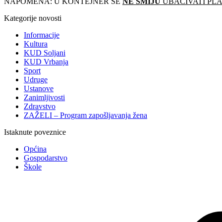
NAPOMENA: U KONTEJNER SE
NE SMIJU
UBACIVATI PLA
Kategorije novosti
Informacije
Kultura
KUD Soljani
KUD Vrbanja
Sport
Udruge
Ustanove
Zanimljivosti
Zdravstvo
ZAŽELI – Program zapošljavanja žena
Istaknute poveznice
Općina
Gospodarstvo
Škole