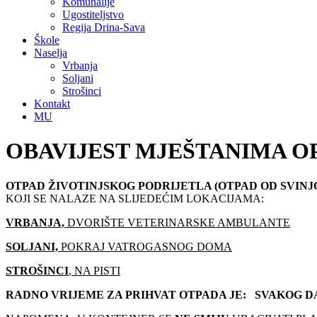
Komunalije
Ugostiteljstvo
Regija Drina-Sava
Škole
Naselja
Vrbanja
Soljani
Strošinci
Kontakt
MU
OBAVIJEST MJEŠTANIMA O
OTPAD ŽIVOTINJSKOG PODRIJETLA (OTPAD OD SVINJOK
KOJI SE NALAZE NA SLIJEDEĆIM LOKACIJAMA:
VRBANJA,
DVORIŠTE VETERINARSKE AMBULANTE
SOLJANI,
POKRAJ VATROGASNOG DOMA
STROŠINCI
, NA PISTI
RADNO VRIJEME ZA PRIHVAT OTPADA JE: SVAKOG 