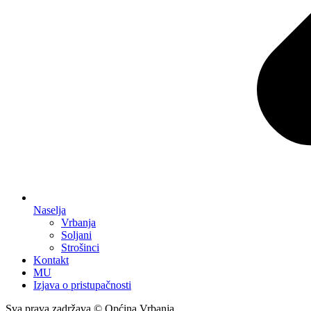
Naselja
Vrbanja
Soljani
Strošinci
Kontakt
MU
Izjava o pristupačnosti
Sva prava zadržava © Općina Vrbanja