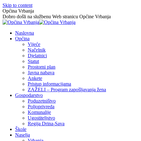
Skip to content
Općina Vrbanja
Dobro došli na službenu Web stranicu Općine Vrbanja
Naslovna
Općina
Vijeće
Načelnik
Djelatnici
Statut
Prostorni plan
Javna nabava
Ankete
Pristup informacijama
ZAŽELI – Program zapošljavanja žena
Gospodarstvo
Poduzetništvo
Poljoprivreda
Komunalije
Ugostiteljstvo
Regija Drina-Sava
Škole
Naselja
Vrbanja