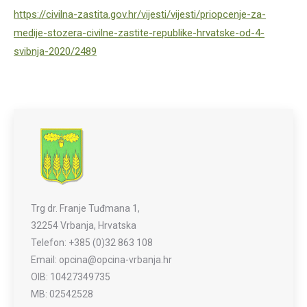
https://civilna-zastita.gov.hr/vijesti/vijesti/priopcenje-za-
medije-stozera-civilne-zastite-republike-hrvatske-od-4-
svibnja-2020/2489
Trg dr. Franje Tuđmana 1,
32254 Vrbanja, Hrvatska
Telefon: +385 (0)32 863 108
Email: opcina@opcina-vrbanja.hr
OIB: 10427349735
MB: 02542528