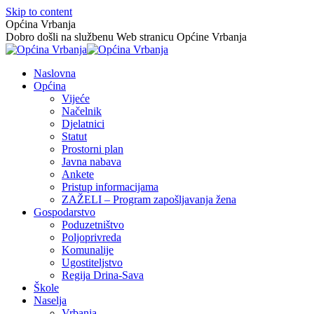
Skip to content
Općina Vrbanja
Dobro došli na službenu Web stranicu Općine Vrbanja
Naslovna
Općina
Vijeće
Načelnik
Djelatnici
Statut
Prostorni plan
Javna nabava
Ankete
Pristup informacijama
ZAŽELI – Program zapošljavanja žena
Gospodarstvo
Poduzetništvo
Poljoprivreda
Komunalije
Ugostiteljstvo
Regija Drina-Sava
Škole
Naselja
Vrbanja