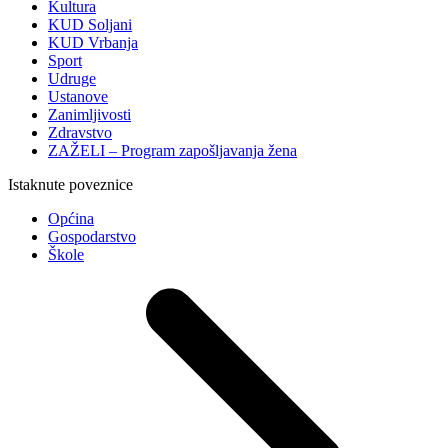
Kultura
KUD Soljani
KUD Vrbanja
Sport
Udruge
Ustanove
Zanimljivosti
Zdravstvo
ZAŽELI – Program zapošljavanja žena
Istaknute poveznice
Općina
Gospodarstvo
Škole