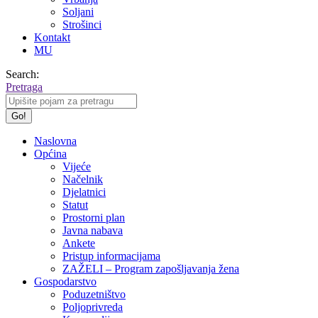
Soljani
Strošinci
Kontakt
MU
Search:
Pretraga
Naslovna
Općina
Vijeće
Načelnik
Djelatnici
Statut
Prostorni plan
Javna nabava
Ankete
Pristup informacijama
ZAŽELI – Program zapošljavanja žena
Gospodarstvo
Poduzetništvo
Poljoprivreda