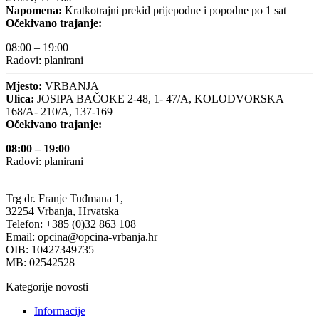
Napomena:
Kratkotrajni prekid prijepodne i popodne po 1 sat
Očekivano trajanje:
08:00 – 19:00
Radovi: planirani
Mjesto:
VRBANJA
Ulica:
JOSIPA BAČOKE 2-48, 1- 47/A, KOLODVORSKA
168/A- 210/A, 137-169
Očekivano trajanje:
08:00 – 19:00
Radovi: planirani
Trg dr. Franje Tuđmana 1,
32254 Vrbanja, Hrvatska
Telefon: +385 (0)32 863 108
Email: opcina@opcina-vrbanja.hr
OIB: 10427349735
MB: 02542528
Kategorije novosti
Informacije