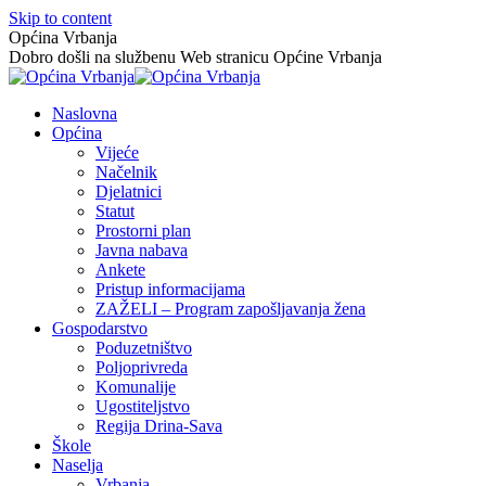
Skip to content
Općina Vrbanja
Dobro došli na službenu Web stranicu Općine Vrbanja
Naslovna
Općina
Vijeće
Načelnik
Djelatnici
Statut
Prostorni plan
Javna nabava
Ankete
Pristup informacijama
ZAŽELI – Program zapošljavanja žena
Gospodarstvo
Poduzetništvo
Poljoprivreda
Komunalije
Ugostiteljstvo
Regija Drina-Sava
Škole
Naselja
Vrbanja