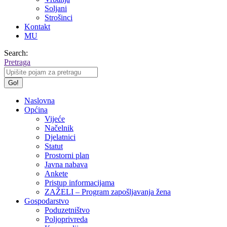
Soljani
Strošinci
Kontakt
MU
Search:
Pretraga
Naslovna
Općina
Vijeće
Načelnik
Djelatnici
Statut
Prostorni plan
Javna nabava
Ankete
Pristup informacijama
ZAŽELI – Program zapošljavanja žena
Gospodarstvo
Poduzetništvo
Poljoprivreda