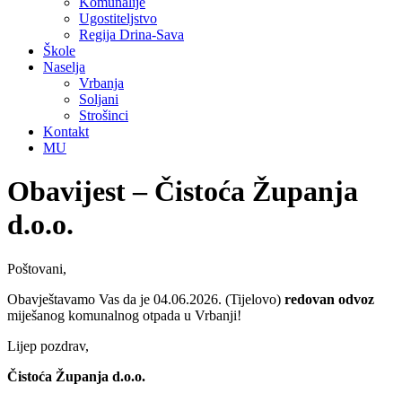
Komunalije
Ugostiteljstvo
Regija Drina-Sava
Škole
Naselja
Vrbanja
Soljani
Strošinci
Kontakt
MU
Obavijest – Čistoća Županja
d.o.o.
Poštovani,
Obavještavamo Vas da je 04.06.2026. (Tijelovo)
redovan odvoz
miješanog komunalnog otpada u Vrbanji!
Lijep pozdrav,
Čistoća Županja d.o.o.