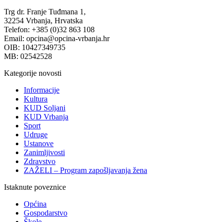
Trg dr. Franje Tuđmana 1,
32254 Vrbanja, Hrvatska
Telefon: +385 (0)32 863 108
Email: opcina@opcina-vrbanja.hr
OIB: 10427349735
MB: 02542528
Kategorije novosti
Informacije
Kultura
KUD Soljani
KUD Vrbanja
Sport
Udruge
Ustanove
Zanimljivosti
Zdravstvo
ZAŽELI – Program zapošljavanja žena
Istaknute poveznice
Općina
Gospodarstvo
Škole