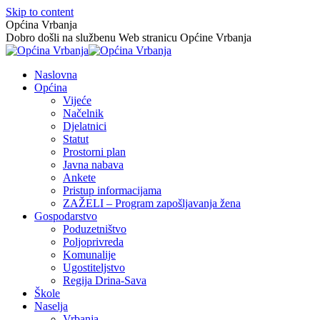
Skip to content
Općina Vrbanja
Dobro došli na službenu Web stranicu Općine Vrbanja
Naslovna
Općina
Vijeće
Načelnik
Djelatnici
Statut
Prostorni plan
Javna nabava
Ankete
Pristup informacijama
ZAŽELI – Program zapošljavanja žena
Gospodarstvo
Poduzetništvo
Poljoprivreda
Komunalije
Ugostiteljstvo
Regija Drina-Sava
Škole
Naselja
Vrbanja