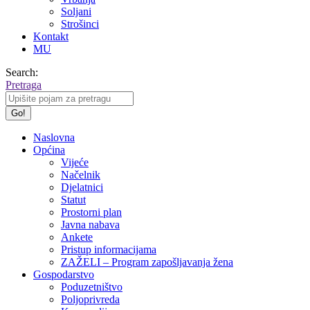
Soljani
Strošinci
Kontakt
MU
Search:
Pretraga
Naslovna
Općina
Vijeće
Načelnik
Djelatnici
Statut
Prostorni plan
Javna nabava
Ankete
Pristup informacijama
ZAŽELI – Program zapošljavanja žena
Gospodarstvo
Poduzetništvo
Poljoprivreda