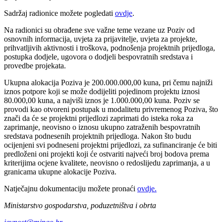
Sadržaj radionice možete pogledati
ovdje
.
Na radionici su obrađene sve važne teme vezane uz Poziv od
osnovnih informacija, uvjeta za prijavitelje, uvjeta za projekte,
prihvatljivih aktivnosti i troškova, podnošenja projektnih prijedloga,
postupka dodjele, ugovora o dodjeli bespovratnih sredstava i
provedbe projekata.
Ukupna alokacija Poziva je 200.000.000,00 kuna, pri čemu najniži
iznos potpore koji se može dodijeliti pojedinom projektu iznosi
80.000,00 kuna, a najviši iznos je 1.000.000,00 kuna. Poziv se
provodi kao otvoreni postupak u modalitetu privremenog Poziva, što
znači da će se projektni prijedlozi zaprimati do isteka roka za
zaprimanje, neovisno o iznosu ukupno zatraženih bespovratnih
sredstava podnesenih projektnih prijedloga. Nakon što budu
ocijenjeni svi podneseni projektni prijedlozi, za sufinanciranje će biti
predloženi oni projekti koji će ostvariti najveći broj bodova prema
kriterijima ocjene kvalitete, neovisno o redoslijedu zaprimanja, a u
granicama ukupne alokacije Poziva.
Natječajnu dokumentaciju možete pronaći
ovdje.
Ministarstvo gospodarstva, poduzetništva i obrta