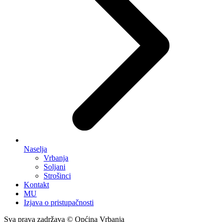
Naselja
Vrbanja
Soljani
Strošinci
Kontakt
MU
Izjava o pristupačnosti
Sva prava zadržava © Općina Vrbanja