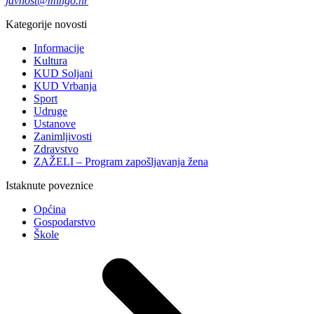
javnost@mingo.hr
Kategorije novosti
Informacije
Kultura
KUD Soljani
KUD Vrbanja
Sport
Udruge
Ustanove
Zanimljivosti
Zdravstvo
ZAŽELI – Program zapošljavanja žena
Istaknute poveznice
Općina
Gospodarstvo
Škole