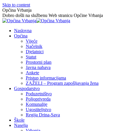
Skip to content
Općina Vrbanja
Dobro došli na službenu Web stranicu Općine Vrbanja
Naslovna
Općina
Vijeće
Načelnik
Djelatnici
Statut
Prostorni plan
Javna nabava
Ankete
Pristup informacijama
ZAŽELI – Program zapošljavanja žena
Gospodarstvo
Poduzetništvo
Poljoprivreda
Komunalije
Ugostiteljstvo
Regija Drina-Sava
Škole
Naselja
Vrbanja