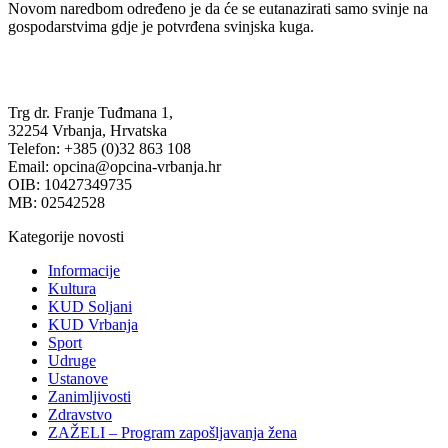
Novom naredbom određeno je da će se eutanazirati samo svinje na
gospodarstvima gdje je potvrđena svinjska kuga.
Trg dr. Franje Tuđmana 1,
32254 Vrbanja, Hrvatska
Telefon: +385 (0)32 863 108
Email: opcina@opcina-vrbanja.hr
OIB: 10427349735
MB: 02542528
Kategorije novosti
Informacije
Kultura
KUD Soljani
KUD Vrbanja
Sport
Udruge
Ustanove
Zanimljivosti
Zdravstvo
ZAŽELI – Program zapošljavanja žena