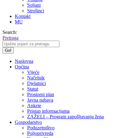
Soljani
Strošinci
Kontakt
MU
Search:
Pretraga
Naslovna
Općina
Vijeće
Načelnik
Djelatnici
Statut
Prostorni plan
Javna nabava
Ankete
Pristup informacijama
ZAŽELI – Program zapošljavanja žena
Gospodarstvo
Poduzetništvo
Poljoprivreda