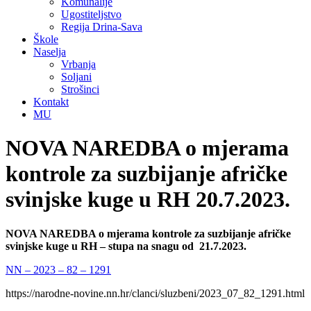
Komunalije
Ugostiteljstvo
Regija Drina-Sava
Škole
Naselja
Vrbanja
Soljani
Strošinci
Kontakt
MU
NOVA NAREDBA o mjerama
kontrole za suzbijanje afričke
svinjske kuge u RH 20.7.2023.
NOVA NAREDBA o mjerama kontrole za suzbijanje afričke
svinjske kuge u RH – stupa na snagu od 21.7.2023.
NN – 2023 – 82 – 1291
https://narodne-novine.nn.hr/clanci/sluzbeni/2023_07_82_1291.html