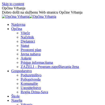
Skip to content
Općina Vrbanja
Dobro došli na službenu Web stranicu Općine Vrbanja
Naslovna
Općina
Vijeće
Načelnik
Djelatnici
Statut
Prostorni plan
Javna nabava
Ankete
Pristup informacijama
ZAŽELI – Program zapošljavanja žena
Gospodarstvo
Poduzetništvo
Poljoprivreda
Komunalije
Ugostiteljstvo
Regija Drina-Sava
Škole
Naselja
Vrbanja