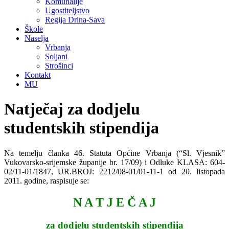
Komunalije
Ugostiteljstvo
Regija Drina-Sava
Škole
Naselja
Vrbanja
Soljani
Strošinci
Kontakt
MU
Natječaj za dodjelu
studentskih stipendija
Na temelju članka 46. Statuta Općine Vrbanja (“Sl. Vjesnik”
Vukovarsko-srijemske županije br. 17/09) i Odluke KLASA: 604-
02/11-01/1847, UR.BROJ: 2212/08-01/01-11-1 od 20. listopada
2011. godine, raspisuje se:
N A T J E Č A J
za dodjelu studentskih stipendija