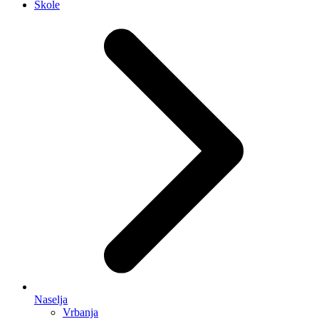
Škole
Naselja
Vrbanja