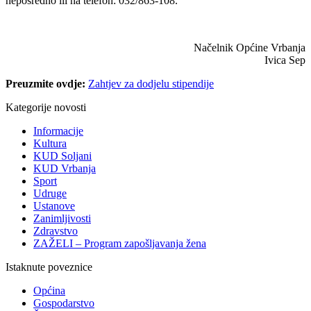
neposredno ili na telefon: 032/863-108.
¸
Načelnik Općine Vrbanja
Ivica Sep
Preuzmite ovdje:
Zahtjev za dodjelu stipendije
Kategorije novosti
Informacije
Kultura
KUD Soljani
KUD Vrbanja
Sport
Udruge
Ustanove
Zanimljivosti
Zdravstvo
ZAŽELI – Program zapošljavanja žena
Istaknute poveznice
Općina
Gospodarstvo