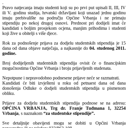
.
Pravo natjecanja imaju studenti koji su po prvi put upisali II, III, IV
ili V. godinu studija, hrvatski državljani koji unazad jednu godinu
imaju prebivalište na području Općine Vrbanja i ne primaju
stipendiju po nekoj drugoj osnovi. Prednost pri dodijeli imat će
kandidati s boljim prosjekom ocjena, manjim prihodima i studenti
koji žive u obitelji s više djece.
Rok za podnošenje prijava za dodjelu studentskih stipendija je 15
dana od dana objave natječaja, a najkasnije do
04. studenog 2011.
godine.
Broj dodijeljenih studentskih stipendija ovisit će o financijskim
mogućnostima Općine Vrbanja i broju prijavljenih studenata.
Nepotpune i nepravodobno podnesene prijave neće se razmatrati.
Kandidati će biti izvješteni u roku od petnaest dana od dana
donošenja Odluke o dodjeli studentskih stipendija u pismenom
obliku.
Prijave za dodjelu studentskih stipendija podnose se na adresu:
OPĆINA VRBANJA, Trg dr. Franje Tuđmana 1, 32254
Vrbanja
, s naznakom
“za studentske stipendije”.
Sve detaljnije obavijesti mogu se dobiti u Općini Vrbanja