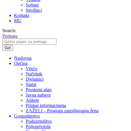
Soljani
Strošinci
Kontakt
MU
Search:
Pretraga
Naslovna
Općina
Vijeće
Načelnik
Djelatnici
Statut
Prostorni plan
Javna nabava
Ankete
Pristup informacijama
ZAŽELI – Program zapošljavanja žena
Gospodarstvo
Poduzetništvo
Poljoprivreda