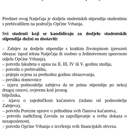
¸
Predmet ovog Natječaja je dodjela studentskih stipendija studentima
s prebivalištem na području Općine Vrbanja.
Svi studenti koji se kandidiraju za dodjelu studentskih
stipendija dužni su dostaviti:
– Zahtjev za dodjelu stipendije s kratkim životopisom (preuzeti
obrazac ispod teksta Natječaja ili osobno u Jedinstvenom upravnom
odjelu Općine Vrbanja),
– potvrdu fakulteta o upisu na II, III, IV ili V. godinu studija,
– potvrdu o prebivalištu,
– prijepis ocjena za prethodnu godinu obrazovanja,
– presliku domovnice
– izjavu podnositelja zahtjeva da ne prima stipendiju po nekoj
drugoj osnovi, ovjerenu kod javnog
bilježnika,
– izjavu o zajedničkom kućanstvu (izdanu od podnositelja
Zahtjeva),
– potvrdu Porezne uprave o prihodima svih članova kućanstva,
– potvrdu nadležnog Zavoda za zapošljavanje u svrhu dokaza o
nezaposlenosti,
– potvrdu Općine Vrbanja o izvršenju svih financijskih obveza.