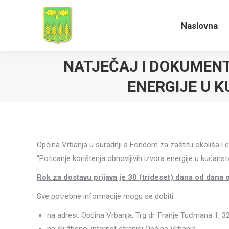
Naslovna
Naslovna
NATJEČAJ I DOKUMENT
ENERGIJE U 
Općina Vrbanja u suradnji s Fondom za zaštitu okoliša i 
“Poticanje korištenja obnovljivih izvora energije u kućans
Rok za dostavu prijava je 30 (trideset) dana od dana 
Sve potrebne informacije mogu se dobiti:
na adresi: Općina Vrbanja, Trg dr. Franje Tuđmana 1, 3