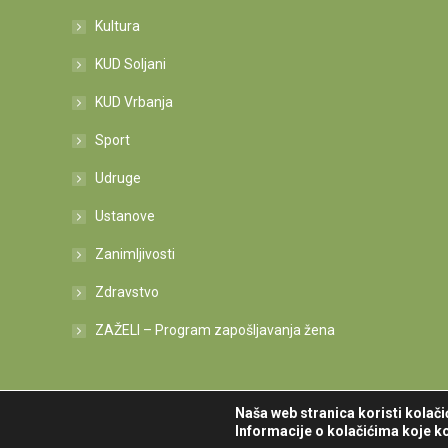
Kultura
KUD Soljani
KUD Vrbanja
Sport
Udruge
Ustanove
Zanimljivosti
Zdravstvo
ZAŽELI – Program zapošljavanja žena
Naša web stranica koristi kolač
Informacije o kolačićima koje ko