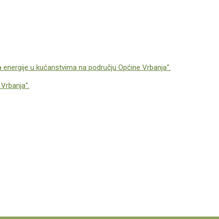
ra energije u kućanstvima na području Općine Vrbanja“.
 Vrbanja“.