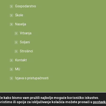
Gospodarstvo
Škole
Naselja
Vrbanja
Soljani
Strošinci
Kontakt
MU
Izjava o pristupačnosti
iće kako bismo vam pružili najbolje moguće korisničko iskustvo.
ristimo ili opcije za isključivanje kolačića možete pronaći u
postav