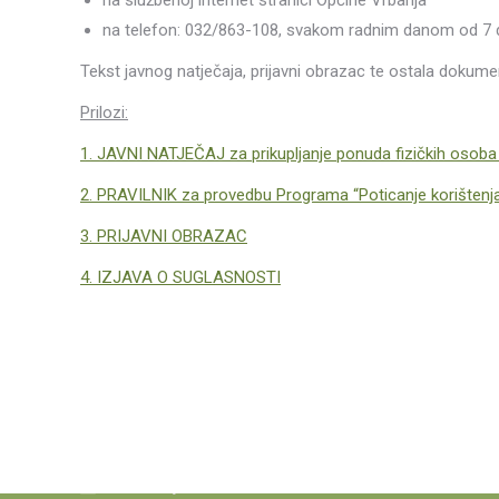
na službenoj internet stranici Općine Vrbanja
na telefon: 032/863-108, svakom radnim danom od 7 d
Tekst javnog natječaja, prijavni obrazac te ostala dokument
Prilozi:
1. JAVNI NATJEČAJ za prikupljanje ponuda fizičkih osoba
2. PRAVILNIK za provedbu Programa
“Poticanje korištenj
3. PRIJAVNI OBRAZAC
4. IZJAVA O SUGLASNOSTI
Kategorije novosti
Informacije