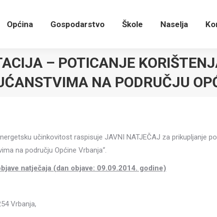
Općina
Gospodarstvo
Škole
Naselja
K
Općina
Gospodarstvo
Škole
Naselja
Ko
ACIJA – POTICANJE KORIŠTENJ
KUĆANSTVIMA NA PODRUČJU OP
energetsku učinkovitost raspisuje JAVNI NATJEČAJ za prikupljanje po
tvima na području Općine Vrbanja“.
objave natječaja (dan objave: 09.09.2014. godine)
254 Vrbanja,