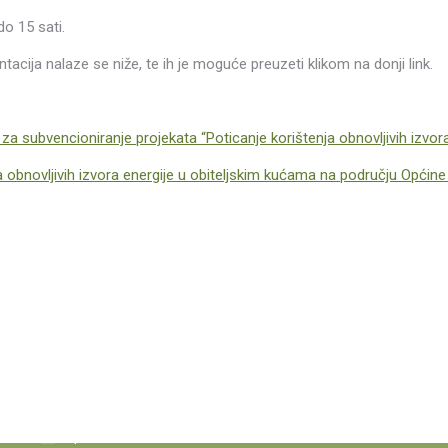
o 15 sati.
acija nalaze se niže, te ih je moguće preuzeti klikom na donji link.
 za subvencioniranje projekata
“Poticanje korištenja obnovljivih izvo
a obnovljivih izvora energije u obiteljskim kućama na području Općine
Istaknute poveznice
Općina