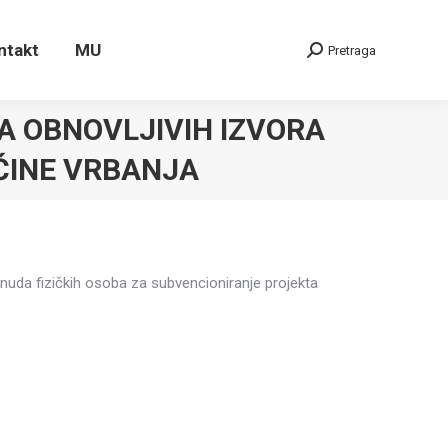
ontakt
MU
Pretraga
Search:
ntakt
MU
Pretraga
Search:
A OBNOVLJIVIH IZVORA
ĆINE VRBANJA
nuda fizičkih osoba za subvencioniranje projekta