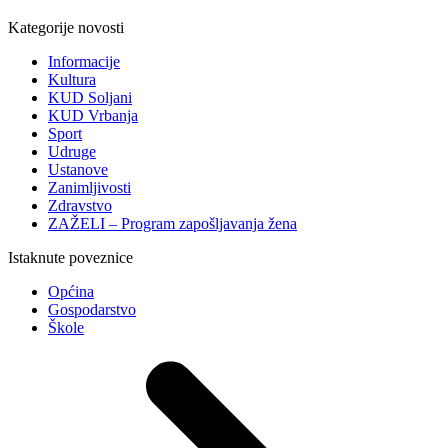
Kategorije novosti
Informacije
Kultura
KUD Soljani
KUD Vrbanja
Sport
Udruge
Ustanove
Zanimljivosti
Zdravstvo
ZAŽELI – Program zapošljavanja žena
Istaknute poveznice
Općina
Gospodarstvo
Škole