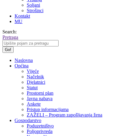
Soljani
Strošinci
Kontakt
MU
Search:
Pretraga
Naslovna
Općina
Vijeće
Načelnik
Djelatnici
Statut
Prostorni plan
Javna nabava
Ankete
Pristup informacijama
ZAŽELI – Program zapošljavanja žena
Gospodarstvo
Poduzetništvo
Poljoprivreda