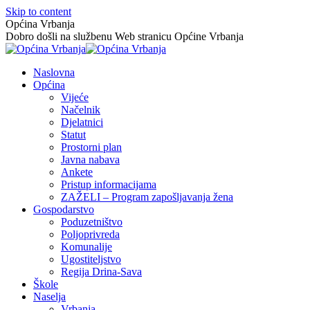
Skip to content
Općina Vrbanja
Dobro došli na službenu Web stranicu Općine Vrbanja
Naslovna
Općina
Vijeće
Načelnik
Djelatnici
Statut
Prostorni plan
Javna nabava
Ankete
Pristup informacijama
ZAŽELI – Program zapošljavanja žena
Gospodarstvo
Poduzetništvo
Poljoprivreda
Komunalije
Ugostiteljstvo
Regija Drina-Sava
Škole
Naselja
Vrbanja