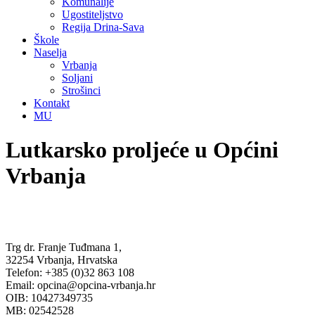
Komunalije
Ugostiteljstvo
Regija Drina-Sava
Škole
Naselja
Vrbanja
Soljani
Strošinci
Kontakt
MU
Lutkarsko proljeće u Općini
Vrbanja
Trg dr. Franje Tuđmana 1,
32254 Vrbanja, Hrvatska
Telefon: +385 (0)32 863 108
Email: opcina@opcina-vrbanja.hr
OIB: 10427349735
MB: 02542528