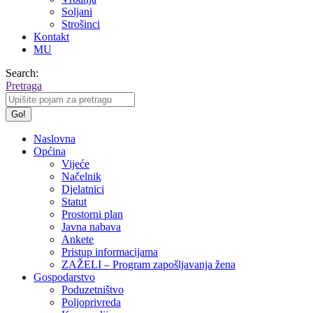
Soljani
Strošinci
Kontakt
MU
Search:
Pretraga
Naslovna
Općina
Vijeće
Načelnik
Djelatnici
Statut
Prostorni plan
Javna nabava
Ankete
Pristup informacijama
ZAŽELI – Program zapošljavanja žena
Gospodarstvo
Poduzetništvo
Poljoprivreda