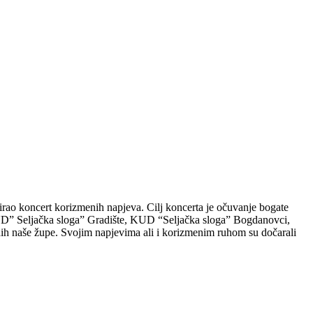
rao koncert korizmenih napjeva. Cilj koncerta je očuvanje bogate
 KUD” Seljačka sloga” Gradište, KUD “Seljačka sloga” Bogdanovci,
 naše župe. Svojim napjevima ali i korizmenim ruhom su dočarali