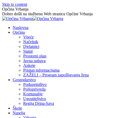
Skip to content
Općina Vrbanja
Dobro došli na službenu Web stranicu Općine Vrbanja
Naslovna
Općina
Vijeće
Načelnik
Djelatnici
Statut
Prostorni plan
Javna nabava
Ankete
Pristup informacijama
ZAŽELI – Program zapošljavanja žena
Gospodarstvo
Poduzetništvo
Poljoprivreda
Komunalije
Ugostiteljstvo
Regija Drina-Sava
Škole
Naselja
Vrbanja