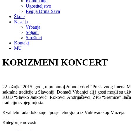
Komunalije
Ugostiteljstvo
Regija Drina-Sava
Škole
Naselja
Vrbanja
Soljani
Strošinci
Kontakt
MU
KORIZMENI KONCERT
22. ožujka.2015. god., u prepunoj župnoj crkvi “Preslavnog Imena Ma
sakralne tradicije u Slavoniji. Domaći Vrbanjci ali i gosti mogli 
KUD “Slavko Janković” Rokovci-Andrijaševci, ŽPS “Sremice” Ilača, 
tradiciju svojeg mjesta.
Kvalitetu rada dokazuje i posjet etnografa iz Vukovarskog Muzeja.
Kategorije novosti