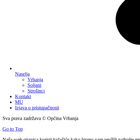
Naselja
Vrbanja
Soljani
Strošinci
Kontakt
MU
Izjava o pristupačnosti
Sva prava zadržava © Općina Vrbanja
Go to Top
Naša web stranica koristi kolačiće kako bismo vam pružili najbolje m