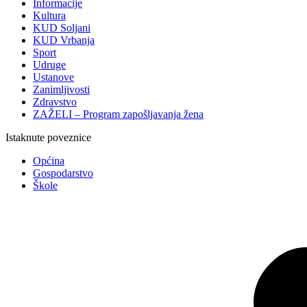
Informacije
Kultura
KUD Soljani
KUD Vrbanja
Sport
Udruge
Ustanove
Zanimljivosti
Zdravstvo
ZAŽELI – Program zapošljavanja žena
Istaknute poveznice
Općina
Gospodarstvo
Škole