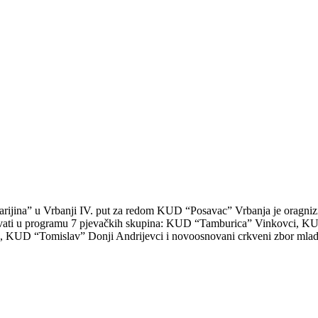
rijina” u Vrbanji IV. put za redom KUD “Posavac” Vrbanja je oragnizi
su uživati u programu 7 pjevačkih skupina: KUD “Tamburica” Vinkovci,
KUD “Tomislav” Donji Andrijevci i novoosnovani crkveni zbor mladih