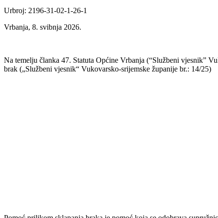
Urbroj: 2196-31-02-1-26-1
Vrbanja, 8. svibnja 2026.
Na temelju članka 47. Statuta Općine Vrbanja (“Službeni vjesnik” Vu
brak („Službeni vjesnik“ Vukovarsko-srijemske županije br.: 14/25)
Pomoć prilikom sklapanja braka je pomoć koja se odobrava supružnici