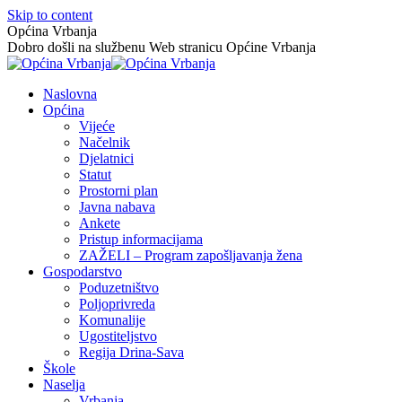
Skip to content
Općina Vrbanja
Dobro došli na službenu Web stranicu Općine Vrbanja
Naslovna
Općina
Vijeće
Načelnik
Djelatnici
Statut
Prostorni plan
Javna nabava
Ankete
Pristup informacijama
ZAŽELI – Program zapošljavanja žena
Gospodarstvo
Poduzetništvo
Poljoprivreda
Komunalije
Ugostiteljstvo
Regija Drina-Sava
Škole
Naselja
Vrbanja