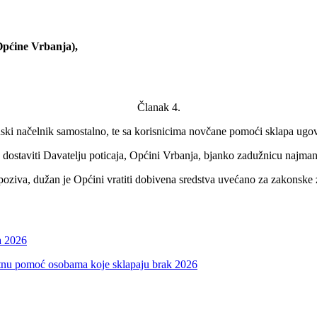
Općine Vrbanja),
Članak 4.
i načelnik samostalno, te sa korisnicima novčane pomoći sklapa ugov
ostaviti Davatelju poticaja, Općini Vrbanja, bjanko zadužnicu najmanje
poziva, dužan je Općini vratiti dobivena sredstva uvećano za zakonske
a 2026
ratnu pomoć osobama koje sklapaju brak 2026