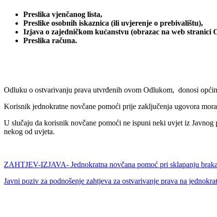
Preslika vjenčanog lista,
Preslike osobnih iskaznica (ili uvjerenje o prebivalištu),
Izjava o zajedničkom kućanstvu (obrazac na web stranici 
Preslika računa.
Odluku o ostvarivanju prava utvrđenih ovom Odlukom, donosi općinsk
Korisnik jednokratne novčane pomoći prije zaključenja ugovora mora d
U slučaju da korisnik novčane pomoći ne ispuni neki uvjet iz Javnog 
nekog od uvjeta.
ZAHTJEV-IZJAVA- Jednokratna novčana pomoć pri sklapanju brak
Javni poziv za podnošenje zahtjeva za ostvarivanje prava na jednok