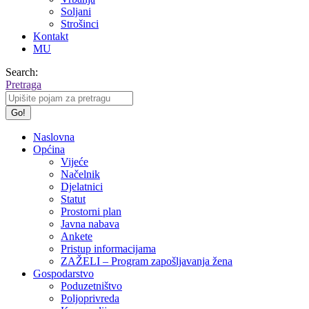
Soljani
Strošinci
Kontakt
MU
Search:
Pretraga
Naslovna
Općina
Vijeće
Načelnik
Djelatnici
Statut
Prostorni plan
Javna nabava
Ankete
Pristup informacijama
ZAŽELI – Program zapošljavanja žena
Gospodarstvo
Poduzetništvo
Poljoprivreda