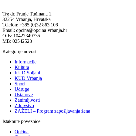
Trg dr. Franje Tuđmana 1,
32254 Vrbanja, Hrvatska
Telefon: +385 (0)32 863 108
Email: opcina@opcina-vrbanja.hr
OIB: 10427349735
MB: 02542528
Kategorije novosti
Informacije
Kultura
KUD Soljani
KUD Vrbanja
Sport
Udruge
Ustanove
Zanimljivosti
Zdravstvo
ZAŽELI – Program zapošljavanja žena
Istaknute poveznice
Općina