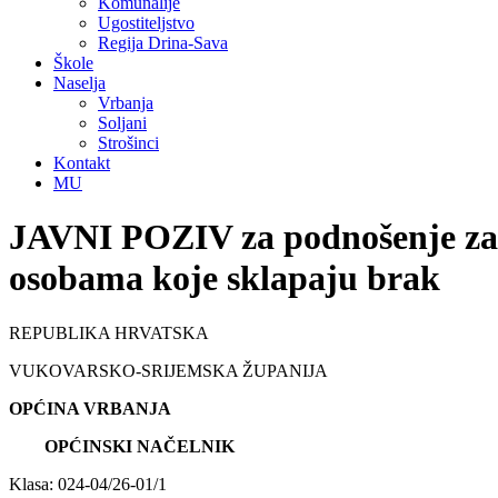
Komunalije
Ugostiteljstvo
Regija Drina-Sava
Škole
Naselja
Vrbanja
Soljani
Strošinci
Kontakt
MU
JAVNI POZIV za podnošenje zah
osobama koje sklapaju brak
REPUBLIKA HRVATSKA
VUKOVARSKO-SRIJEMSKA ŽUPANIJA
OPĆINA VRBANJA
OPĆINSKI NAČELNIK
Klasa: 024-04/26-01/1