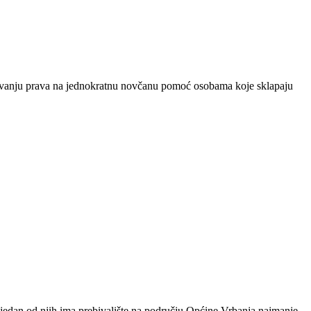
arivanju prava na jednokratnu novčanu pomoć osobama koje sklapaju
 jedan od njih ima prebivalište na području Općine Vrbanja najmanje