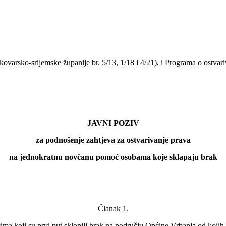
kovarsko-srijemske županije br. 5/13, 1/18 i 4/21), i Programa o ostv
JAVNI POZIV
za podnošenje zahtjeva za ostvarivanje prava
na jednokratnu novčanu pomoć osobama koje sklapaju brak
Članak 1.
ma koji su prvi put sklopili brak na području Općine Vrbanja od kojih