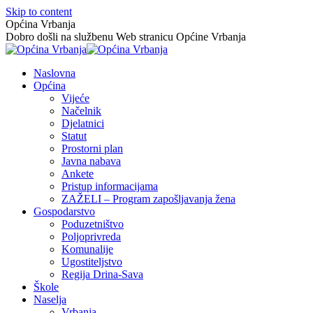
Skip to content
Općina Vrbanja
Dobro došli na službenu Web stranicu Općine Vrbanja
Naslovna
Općina
Vijeće
Načelnik
Djelatnici
Statut
Prostorni plan
Javna nabava
Ankete
Pristup informacijama
ZAŽELI – Program zapošljavanja žena
Gospodarstvo
Poduzetništvo
Poljoprivreda
Komunalije
Ugostiteljstvo
Regija Drina-Sava
Škole
Naselja
Vrbanja