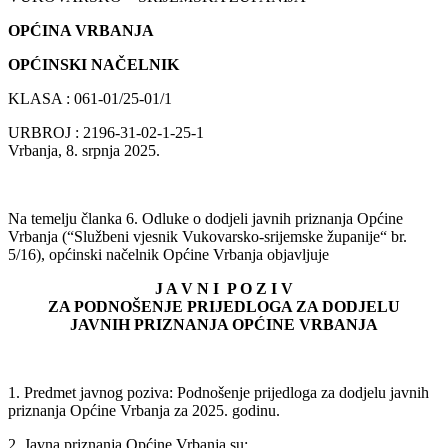
OPĆINA VRBANJA
OPĆINSKI NAČELNIK
KLASA : 061-01/25-01/1
URBROJ : 2196-31-02-1-25-1
Vrbanja, 8. srpnja 2025.
Na temelju članka 6. Odluke o dodjeli javnih priznanja Općine
Vrbanja (“Službeni vjesnik Vukovarsko-srijemske županije“ br.
5/16), općinski načelnik Općine Vrbanja objavljuje
J A V N I P O Z I V
ZA PODNOŠENJE PRIJEDLOGA ZA DODJELU
JAVNIH PRIZNANJA OPĆINE VRBANJA
1. Predmet javnog poziva: Podnošenje prijedloga za dodjelu javnih
priznanja Općine Vrbanja za 2025. godinu.
2. Javna priznanja Općine Vrbanja su: