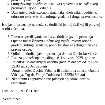
Obilježavanje godišnjica osnutka i djelovanja na način koji
promovira Općinu Vrbanja
Uživanje ugleda uzornog stručnjaka, djelatnika i voditelja,
odnosno uzorne tvrtke, udruge građana i druge pravne osobe.
Isto javno priznanje ne može se dodijeliti jednoj fizičkoj ili pravnoj
osobi više puta.
Pravo na predlaganje osoba za dodjelu javnih priznanja
Općine imaju članovi Općinskog vijeća, mjesni odbori,
građani, udruge građana, političke stranke i druge fizičke i
pravne osobe.
Odluku o dodjeli javnih priznanja donosi Općinsko vijeće.
Rok za podnošenje prijedloga: 8. kolovoza 2025. godine.
Prijedlozi se dostavljaju osobno (radnim danom od 7:00 do
15:00 sati) u Jedinstveni
Upravni odjel Općine Vrbanja ili poštom na adresu: Općina
Vrbanja, Trg dr. Franje Tuđmana 1, 32254 Vrbanja.
Nepotpuni i nepravodobno prispjeli prijedlozi neće se
razmatrati.
OPĆINSKI NAČELNIK
Velimir Redl