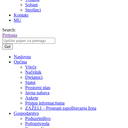
Soljani
Strošinci
Kontakt
MU
Search:
Pretraga
Naslovna
Općina
Vijeće
Načelnik
Djelatnici
Statut
Prostorni plan
Javna nabava
Ankete
Pristup informacijama
ZAŽELI – Program zapošljavanja žena
Gospodarstvo
Poduzetništvo
Poljoprivreda