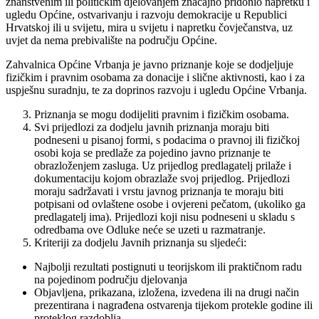
znanstvenim ili političkim djelovanjem značajno pridonio napretku i
ugledu Općine, ostvarivanju i razvoju demokracije u Republici
Hrvatskoj ili u svijetu, mira u svijetu i napretku čovječanstva, uz
uvjet da nema prebivalište na području Općine.
Zahvalnica Općine Vrbanja je javno priznanje koje se dodjeljuje
fizičkim i pravnim osobama za donacije i slične aktivnosti, kao i za
uspješnu suradnju, te za doprinos razvoju i ugledu Općine Vrbanja.
Priznanja se mogu dodijeliti pravnim i fizičkim osobama.
Svi prijedlozi za dodjelu javnih priznanja moraju biti
podneseni u pisanoj formi, s podacima o pravnoj ili fizičkoj
osobi koja se predlaže za pojedino javno priznanje te
obrazloženjem zasluga. Uz prijedlog predlagatelj prilaže i
dokumentaciju kojom obrazlaže svoj prijedlog. Prijedlozi
moraju sadržavati i vrstu javnog priznanja te moraju biti
potpisani od ovlaštene osobe i ovjereni pečatom, (ukoliko ga
predlagatelj ima). Prijedlozi koji nisu podneseni u skladu s
odredbama ove Odluke neće se uzeti u razmatranje.
Kriteriji za dodjelu Javnih priznanja su sljedeći:
Najbolji rezultati postignuti u teorijskom ili praktičnom radu
na pojedinom području djelovanja
Objavljena, prikazana, izložena, izvedena ili na drugi način
prezentirana i nagrađena ostvarenja tijekom protekle godine ili
proteklog razdoblja