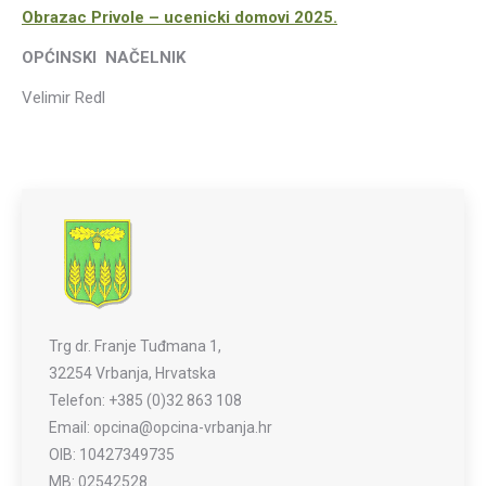
Obrazac Privole – ucenicki domovi 2025.
OPĆINSKI NAČELNIK
Velimir Redl
Trg dr. Franje Tuđmana 1,
32254 Vrbanja, Hrvatska
Telefon: +385 (0)32 863 108
Email: opcina@opcina-vrbanja.hr
OIB: 10427349735
MB: 02542528