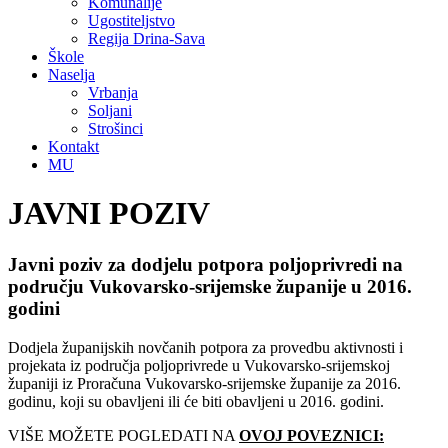
Komunalije
Ugostiteljstvo
Regija Drina-Sava
Škole
Naselja
Vrbanja
Soljani
Strošinci
Kontakt
MU
JAVNI POZIV
Javni poziv za dodjelu potpora poljoprivredi na
području Vukovarsko-srijemske županije u 2016.
godini
Dodjela županijskih novčanih potpora za provedbu aktivnosti i
projekata iz područja poljoprivrede u Vukovarsko-srijemskoj
županiji iz Proračuna Vukovarsko-srijemske županije za 2016.
godinu, koji su obavljeni ili će biti obavljeni u 2016. godini.
VIŠE MOŽETE POGLEDATI NA
OVOJ POVEZNICI: