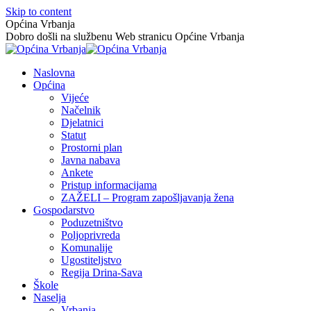
Skip to content
Općina Vrbanja
Dobro došli na službenu Web stranicu Općine Vrbanja
Naslovna
Općina
Vijeće
Načelnik
Djelatnici
Statut
Prostorni plan
Javna nabava
Ankete
Pristup informacijama
ZAŽELI – Program zapošljavanja žena
Gospodarstvo
Poduzetništvo
Poljoprivreda
Komunalije
Ugostiteljstvo
Regija Drina-Sava
Škole
Naselja
Vrbanja