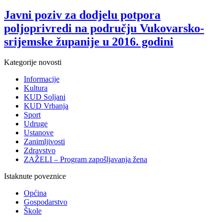
Javni poziv za dodjelu potpora
poljoprivredi na području Vukovarsko-
srijemske županije u 2016. godini
Kategorije novosti
Informacije
Kultura
KUD Soljani
KUD Vrbanja
Sport
Udruge
Ustanove
Zanimljivosti
Zdravstvo
ZAŽELI – Program zapošljavanja žena
Istaknute poveznice
Općina
Gospodarstvo
Škole