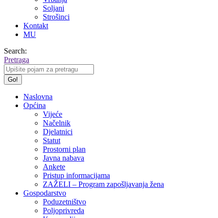
Soljani
Strošinci
Kontakt
MU
Search:
Pretraga
Naslovna
Općina
Vijeće
Načelnik
Djelatnici
Statut
Prostorni plan
Javna nabava
Ankete
Pristup informacijama
ZAŽELI – Program zapošljavanja žena
Gospodarstvo
Poduzetništvo
Poljoprivreda