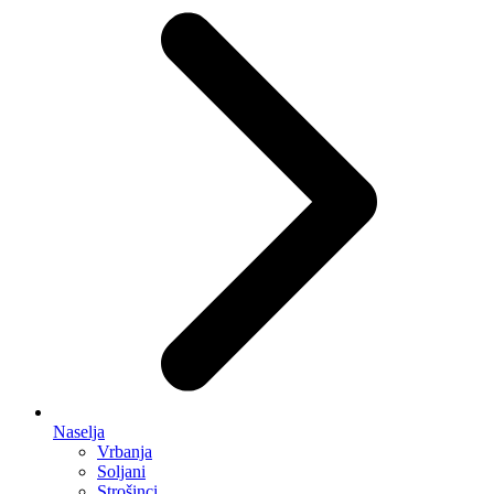
Naselja
Vrbanja
Soljani
Strošinci