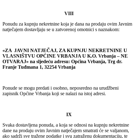
VIII
Ponudu za kupnju nekretnine koja je dana na prodaju ovim Javnim
natječajem dostavljaju se u zatvorenoj omotnici s naznakom:
«ZA JAVNI NATJEČAJ, ZA KUPNJU NEKRETNINE U
VLASNIŠTVU OPĆINE VRBANJA U K.O. Vrbanja – NE
OTVARAJ» na sljedeću adresu: Općina Vrbanja, Trg dr.
Franje Tuđmana 1, 32254 Vrbanja
Ponude se mogu predati i osobno, neposredno na urudžbeni
zapisnik Općine Vrbanja koji se nalazi na istoj adresi.
IX
Svaka dostavljena ponuda, a koja se odnosi na kupnju nekretnine
dane na prodaju ovim Javnim natječajem smatrati će se valjanom,
ako sadrži sve tražene podatke i svu zatraženu dokumentaciju, te