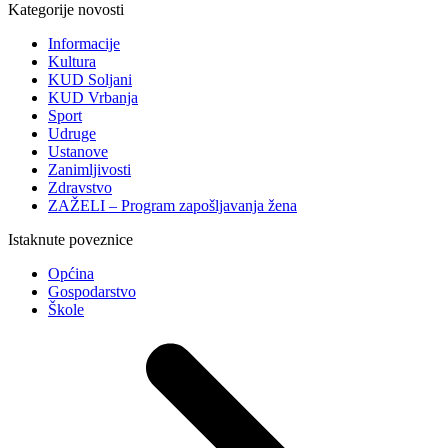
Kategorije novosti
Informacije
Kultura
KUD Soljani
KUD Vrbanja
Sport
Udruge
Ustanove
Zanimljivosti
Zdravstvo
ZAŽELI – Program zapošljavanja žena
Istaknute poveznice
Općina
Gospodarstvo
Škole