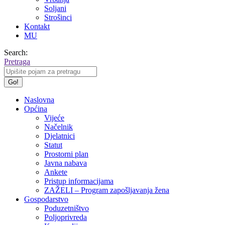
Soljani
Strošinci
Kontakt
MU
Search:
Pretraga
Naslovna
Općina
Vijeće
Načelnik
Djelatnici
Statut
Prostorni plan
Javna nabava
Ankete
Pristup informacijama
ZAŽELI – Program zapošljavanja žena
Gospodarstvo
Poduzetništvo
Poljoprivreda