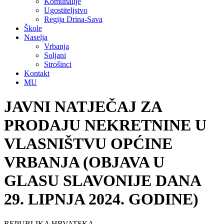
Komunalije
Ugostiteljstvo
Regija Drina-Sava
Škole
Naselja
Vrbanja
Soljani
Strošinci
Kontakt
MU
JAVNI NATJEČAJ ZA
PRODAJU NEKRETNINE U
VLASNIŠTVU OPĆINE
VRBANJA (OBJAVA U
GLASU SLAVONIJE DANA
29. LIPNJA 2024. GODINE)
REPUBLIKA HRVATSKA