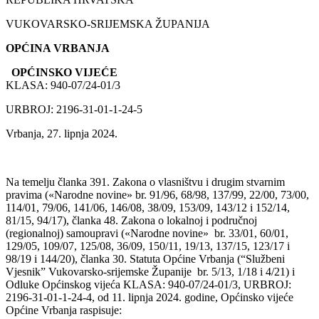
VUKOVARSKO-SRIJEMSKA ŽUPANIJA
OPĆINA VRBANJA
OPĆINSKO VIJEĆE
KLASA: 940-07/24-01/3
URBROJ: 2196-31-01-1-24-5
Vrbanja, 27. lipnja 2024.
Na temelju članka 391. Zakona o vlasništvu i drugim stvarnim
pravima («Narodne novine» br. 91/96, 68/98, 137/99, 22/00, 73/00,
114/01, 79/06, 141/06, 146/08, 38/09, 153/09, 143/12 i 152/14,
81/15, 94/17), članka 48. Zakona o lokalnoj i područnoj
(regionalnoj) samoupravi («Narodne novine» br. 33/01, 60/01,
129/05, 109/07, 125/08, 36/09, 150/11, 19/13, 137/15, 123/17 i
98/19 i 144/20), članka 30. Statuta Općine Vrbanja (“Službeni
Vjesnik” Vukovarsko-srijemske Županije br. 5/13, 1/18 i 4/21) i
Odluke Općinskog vijeća KLASA: 940-07/24-01/3, URBROJ:
2196-31-01-1-24-4, od 11. lipnja 2024. godine, Općinsko vijeće
Općine Vrbanja raspisuje: