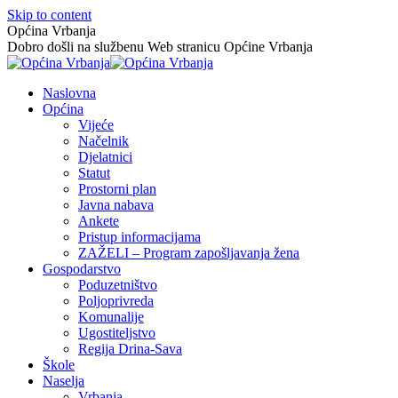
Skip to content
Općina Vrbanja
Dobro došli na službenu Web stranicu Općine Vrbanja
Naslovna
Općina
Vijeće
Načelnik
Djelatnici
Statut
Prostorni plan
Javna nabava
Ankete
Pristup informacijama
ZAŽELI – Program zapošljavanja žena
Gospodarstvo
Poduzetništvo
Poljoprivreda
Komunalije
Ugostiteljstvo
Regija Drina-Sava
Škole
Naselja
Vrbanja