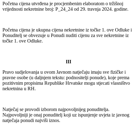
Početna cijena utvrđena je procjembenim elaboratom o tržišnoj
vrijednosti nekretnine broj: P_24_24 od 29. travnja 2024. godine.
Početna cijena je ukupna cijena nekretnine iz točke 1. ove Odluke i
Ponuditelj se obvezuje u Ponudi nuditi cijenu za sve nekretnine iz
točke 1. ove Odluke.
III
Pravo sudjelovanja u ovom Javnom natječaju imaju sve fizičke i
pravne osobe (u daljnjem tekstu: podnositelji ponude), koje prema
pozitivnim propisima Republike Hrvatske mogu stjecati vlasništvo
nekretnina u RH.
Natječaj se provodi izborom najpovoljnijeg ponuditelja.
Najpovoljniji je onaj ponuditelj koji uz ispunjenje uvjeta iz javnog
natječaja ponudi najviši iznos.