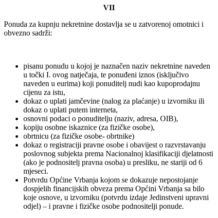
VII
Ponuda za kupnju nekretnine dostavlja se u zatvorenoj omotnici i
obvezno sadrži:
pisanu ponudu u kojoj je naznačen naziv nekretnine naveden
u točki I. ovog natječaja, te ponuđeni iznos (isključivo
naveden u eurima) koji ponuditelj nudi kao kupoprodajnu
cijenu za istu,
dokaz o uplati jamčevine (nalog za plaćanje) u izvorniku ili
dokaz o uplati putem interneta,
osnovni podaci o ponuditelju (naziv, adresa, OIB),
kopiju osobne iskaznice (za fizičke osobe),
obrtnicu (za fizičke osobe- obrtnike)
dokaz o registraciji pravne osobe i obavijest o razvrstavanju
poslovnog subjekta prema Nacionalnoj klasifikaciji djelatnosti
(ako je podnositelj pravna osoba) u presliku, ne stariji od 6
mjeseci.
Potvrdu Općine Vrbanja kojom se dokazuje nepostojanje
dospjelih financijskih obveza prema Općini Vrbanja sa bilo
koje osnove, u izvorniku (potvrdu izdaje Jedinstveni upravni
odjel) – i pravne i fizičke osobe podnositelji ponude.