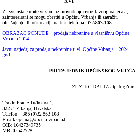
XVI
Za sve ostale upite vezane uz provođenje ovog Javnog natječaja,
zainteresirani se mogu obratiti u Općinu Vrbanja ili zatražiti
objašnjenje ili informaciju na broj telefona: 032/863-108.
OBRAZAC PONUDE – prodaja nekretnine u vlasništvu Općine
Vrbanja 2024
Javni natječaj za prodaju nekretnine u vl. Općine Vrbanja – 2024.
god.
PREDSJEDNIK OPĆINSKOG VIJEĆA
ZLATKO BALTA dipl.ing šum.
Trg dr. Franje Tuđmana 1,
32254 Vrbanja, Hrvatska
Telefon: +385 (0)32 863 108
Email: opcina@opcina-vrbanja.hr
OIB: 10427349735
MB: 02542528