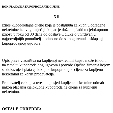
ROK PLAĆANJA KUPOPRODAJNE CIJENE
XII
Iznos kupoprodajne cijene koja je postignuta za kupnju određene
nekretnine iz ovog natječaja kupac je dužan uplatiti u cjelokupnom
iznosu u roku od 30 dana od dostave Odluke o utvrđivanju
najpovoljnijih ponuditelja, odnosno do samog trenutka sklapanja
kupoprodajnog ugovora.
Upis prava vlasništva na kupljenoj nekretnini kupac može ishoditi
na temelju kupoprodajnog ugovora i potvrde Općine Vrbanja kojom
se dokazuje isplata cjelokupne kupoprodajne cijene za kupljenu
nekretninu za korist prodavatelja.
Prodavatelj će kupca uvesti u posjed kupljene nekretnine odmah
nakon plaćanja cjelokupne kupoprodajne cijene za kupljenu
nekretninu.
OSTALE ODREDBE: