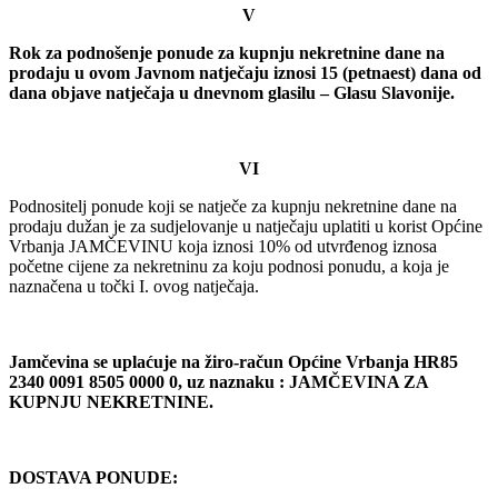
V
Rok za podnošenje ponude za kupnju nekretnine dane na
prodaju u ovom Javnom natječaju iznosi 15 (petnaest) dana od
dana objave natječaja u dnevnom glasilu – Glasu Slavonije.
VI
Podnositelj ponude koji se natječe za kupnju nekretnine dane na
prodaju dužan je za sudjelovanje u natječaju uplatiti u korist Općine
Vrbanja JAMČEVINU koja iznosi 10% od utvrđenog iznosa
početne cijene za nekretninu za koju podnosi ponudu, a koja je
naznačena u točki I. ovog natječaja.
Jamčevina se uplaćuje na žiro-račun Općine Vrbanja HR85
2340 0091 8505 0000 0, uz naznaku : JAMČEVINA ZA
KUPNJU NEKRETNINE.
DOSTAVA PONUDE: