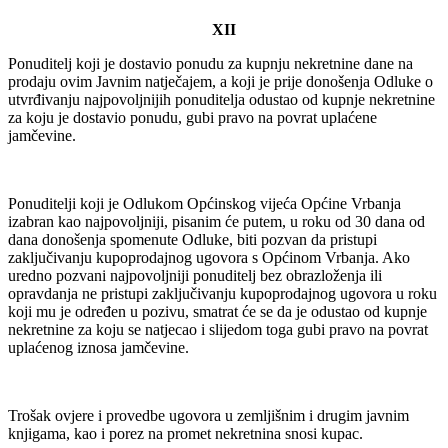
XII
Ponuditelj koji je dostavio ponudu za kupnju nekretnine dane na
prodaju ovim Javnim natječajem, a koji je prije donošenja Odluke o
utvrđivanju najpovoljnijih ponuditelja odustao od kupnje nekretnine
za koju je dostavio ponudu, gubi pravo na povrat uplaćene
jamčevine.
Ponuditelji koji je Odlukom Općinskog vijeća Općine Vrbanja
izabran kao najpovoljniji, pisanim će putem, u roku od 30 dana od
dana donošenja spomenute Odluke, biti pozvan da pristupi
zaključivanju kupoprodajnog ugovora s Općinom Vrbanja. Ako
uredno pozvani najpovoljniji ponuditelj bez obrazloženja ili
opravdanja ne pristupi zaključivanju kupoprodajnog ugovora u roku
koji mu je određen u pozivu, smatrat će se da je odustao od kupnje
nekretnine za koju se natjecao i slijedom toga gubi pravo na povrat
uplaćenog iznosa jamčevine.
Trošak ovjere i provedbe ugovora u zemljišnim i drugim javnim
knjigama, kao i porez na promet nekretnina snosi kupac.