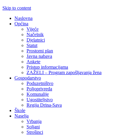
Skip to content
Naslovna
Općina
Vijeće
Načelnik
Djelatnici
Statut
Prostorni plan
Javna nabava
Ankete
Pristup informacijama
ZAŽELI – Program zapošljavanja žena
Gospodarstvo
Poduzetništvo
Poljoprivreda
Komunalije
Ugostiteljstvo
Regija Drina-Sava
Škole
Naselja
Vrbanja
Soljani
Strošinci