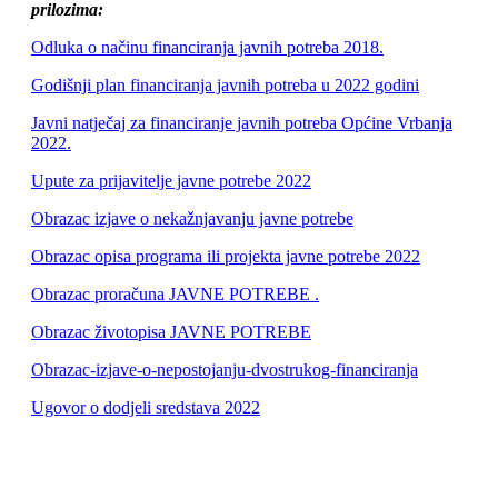
prilozima:
Odluka o načinu financiranja javnih potreba 2018.
Godišnji plan financiranja javnih potreba u 2022 godini
Javni natječaj za financiranje javnih potreba Općine Vrbanja
2022.
Upute za prijavitelje javne potrebe 2022
Obrazac izjave o nekažnjavanju javne potrebe
Obrazac opisa programa ili projekta javne potrebe 2022
Obrazac proračuna JAVNE POTREBE .
Obrazac životopisa JAVNE POTREBE
Obrazac-izjave-o-nepostojanju-dvostrukog-financiranja
Ugovor o dodjeli sredstava 2022