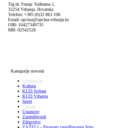
Trg dr. Franje Tuđmana 1,
32254 Vrbanja, Hrvatska
Telefon: +385 (0)32 863 108
Email: opcina@opcina-vrbanja.hr
OIB: 10427349735
MB: 02542528
Kategorije novosti
Informacije
Kultura
KUD Soljani
KUD Vrbanja
Sport
Udruge
Ustanove
Zanimljivosti
Zdravstvo
ZAŽELI – Program zapošljavanja žena