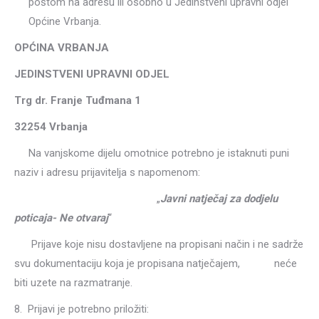
poštom na adresu ili osobno u Jedinstveni upravni odjel
Općine Vrbanja.
OPĆINA VRBANJA
JEDINSTVENI UPRAVNI ODJEL
Trg dr. Franje Tuđmana 1
32254 Vrbanja
Na vanjskome dijelu omotnice potrebno je istaknuti puni
naziv i adresu prijavitelja s napomenom:
„
Javni natječaj za dodjelu
poticaja- Ne otvaraj
“
Prijave koje nisu dostavljene na propisani način i ne sadrže
svu dokumentaciju koja je propisana natječajem, neće
biti uzete na razmatranje.
8. Prijavi je potrebno priložiti: