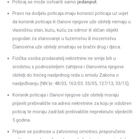
Poticaj se može ostvariti samo
jedanput.
Pravo na dodjelu poticaja imaju korisnici poticaja uz uvjet
da korisnik poticaja ili članovi njegove uže obitelji nemaju u
vlasništvu stan, kuću, kuću za odmor ili sličan objekt
pogodan za stanovanje u tuzemstvu ili inozemstvu.
Članovima uže obitelji smatraju se bračni drug i djeca.
Fizička osoba prodavatelj nekretnine ne smije biti u
srodstvu s podnositeljem zahtjeva i članovima njegove
obitelji do trećeg nasljednog reda u smislu Zakona o
nasljeđivanju (NN br. 48/03, 163/03. 35/05, 127/13, 33/15).
Korisnik poticaja i članovi njegove uže obitelji moraju
prijaviti prebivalište na adresi nekretnine za koju je odobren
poticaj te moraju zadržati prebivalište neprekinuto sljedećih
5 godina.
Prijave se podnose u zatvorenoj omotnici, preporučeno