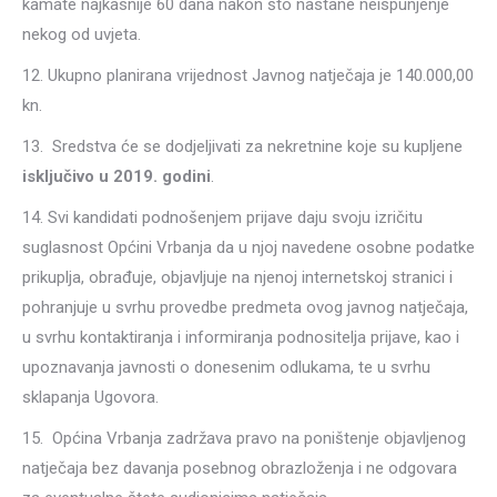
kamate najkasnije 60 dana nakon što nastane neispunjenje
nekog od uvjeta.
12. Ukupno planirana vrijednost Javnog natječaja je 140.000,00
kn.
13. Sredstva će se dodjeljivati za nekretnine koje su kupljene
isključivo u 2019. godini
.
14. Svi kandidati podnošenjem prijave daju svoju izričitu
suglasnost Općini Vrbanja da u njoj navedene osobne podatke
prikuplja, obrađuje, objavljuje na njenoj internetskoj stranici i
pohranjuje u svrhu provedbe predmeta ovog javnog natječaja,
u svrhu kontaktiranja i informiranja podnositelja prijave, kao i
upoznavanja javnosti o donesenim odlukama, te u svrhu
sklapanja Ugovora.
15. Općina Vrbanja zadržava pravo na poništenje objavljenog
natječaja bez davanja posebnog obrazloženja i ne odgovara