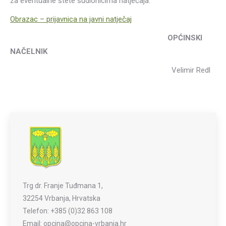
za eventualne štete sudionicima natječaja.
Obrazac – prijavnica na javni natječaj
OPĆINSKI
NAČELNIK
Velimir Redl
Trg dr. Franje Tuđmana 1,
32254 Vrbanja, Hrvatska
Telefon: +385 (0)32 863 108
Email: opcina@opcina-vrbanja.hr