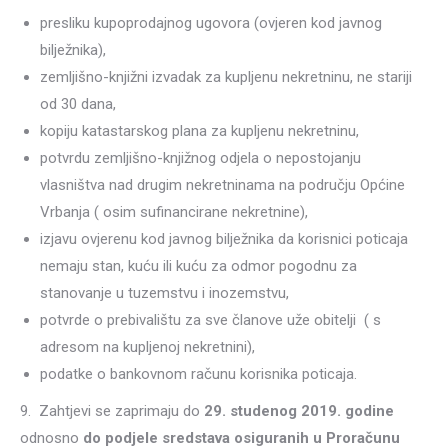
presliku kupoprodajnog ugovora (ovjeren kod javnog
bilježnika),
zemljišno-knjižni izvadak za kupljenu nekretninu, ne stariji
od 30 dana,
kopiju katastarskog plana za kupljenu nekretninu,
potvrdu zemljišno-knjižnog odjela o nepostojanju
vlasništva nad drugim nekretninama na području Općine
Vrbanja ( osim sufinancirane nekretnine),
izjavu ovjerenu kod javnog bilježnika da korisnici poticaja
nemaju stan, kuću ili kuću za odmor pogodnu za
stanovanje u tuzemstvu i inozemstvu,
potvrde o prebivalištu za sve članove uže obitelji ( s
adresom na kupljenoj nekretnini),
podatke o bankovnom računu korisnika poticaja.
9. Zahtjevi se zaprimaju do
29. studenog 2019. godine
odnosno
do podjele sredstava osiguranih u Proračunu