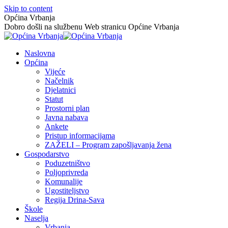
Skip to content
Općina Vrbanja
Dobro došli na službenu Web stranicu Općine Vrbanja
Naslovna
Općina
Vijeće
Načelnik
Djelatnici
Statut
Prostorni plan
Javna nabava
Ankete
Pristup informacijama
ZAŽELI – Program zapošljavanja žena
Gospodarstvo
Poduzetništvo
Poljoprivreda
Komunalije
Ugostiteljstvo
Regija Drina-Sava
Škole
Naselja
Vrbanja