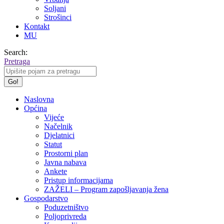
Soljani
Strošinci
Kontakt
MU
Search:
Pretraga
Naslovna
Općina
Vijeće
Načelnik
Djelatnici
Statut
Prostorni plan
Javna nabava
Ankete
Pristup informacijama
ZAŽELI – Program zapošljavanja žena
Gospodarstvo
Poduzetništvo
Poljoprivreda