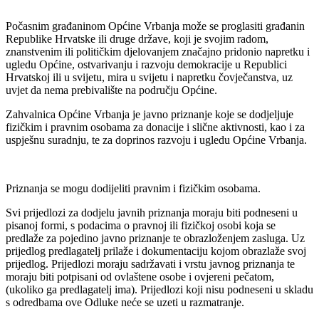
Počasnim građaninom Općine Vrbanja može se proglasiti građanin
Republike Hrvatske ili druge države, koji je svojim radom,
znanstvenim ili političkim djelovanjem značajno pridonio napretku i
ugledu Općine, ostvarivanju i razvoju demokracije u Republici
Hrvatskoj ili u svijetu, mira u svijetu i napretku čovječanstva, uz
uvjet da nema prebivalište na području Općine.
Zahvalnica Općine Vrbanja je javno priznanje koje se dodjeljuje
fizičkim i pravnim osobama za donacije i slične aktivnosti, kao i za
uspješnu suradnju, te za doprinos razvoju i ugledu Općine Vrbanja.
Priznanja se mogu dodijeliti pravnim i fizičkim osobama.
Svi prijedlozi za dodjelu javnih priznanja moraju biti podneseni u
pisanoj formi, s podacima o pravnoj ili fizičkoj osobi koja se
predlaže za pojedino javno priznanje te obrazloženjem zasluga. Uz
prijedlog predlagatelj prilaže i dokumentaciju kojom obrazlaže svoj
prijedlog. Prijedlozi moraju sadržavati i vrstu javnog priznanja te
moraju biti potpisani od ovlaštene osobe i ovjereni pečatom,
(ukoliko ga predlagatelj ima). Prijedlozi koji nisu podneseni u skladu
s odredbama ove Odluke neće se uzeti u razmatranje.