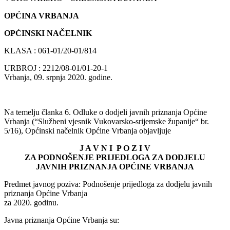
OPĆINA VRBANJA
OPĆINSKI NAČELNIK
KLASA : 061-01/20-01/814
URBROJ : 2212/08-01/01-20-1
Vrbanja, 09. srpnja 2020. godine.
Na temelju članka 6. Odluke o dodjeli javnih priznanja Općine
Vrbanja (“Službeni vjesnik Vukovarsko-srijemske županije“ br.
5/16), Općinski načelnik Općine Vrbanja objavljuje
J A V N I P O Z I V
ZA PODNOŠENJE PRIJEDLOGA ZA DODJELU
JAVNIH PRIZNANJA OPĆINE VRBANJA
Predmet javnog poziva: Podnošenje prijedloga za dodjelu javnih
priznanja Općine Vrbanja
za 2020. godinu.
Javna priznanja Općine Vrbanja su: