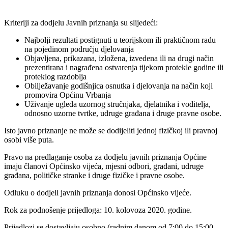
Kriteriji za dodjelu Javnih priznanja su slijedeći:
Najbolji rezultati postignuti u teorijskom ili praktičnom radu
na pojedinom području djelovanja
Objavljena, prikazana, izložena, izvedena ili na drugi način
prezentirana i nagrađena ostvarenja tijekom protekle godine ili
proteklog razdoblja
Obilježavanje godišnjica osnutka i djelovanja na način koji
promovira Općinu Vrbanja
Uživanje ugleda uzornog stručnjaka, djelatnika i voditelja,
odnosno uzorne tvrtke, udruge građana i druge pravne osobe.
Isto javno priznanje ne može se dodijeliti jednoj fizičkoj ili pravnoj
osobi više puta.
Pravo na predlaganje osoba za dodjelu javnih priznanja Općine
imaju članovi Općinsko vijeća, mjesni odbori, građani, udruge
građana, političke stranke i druge fizičke i pravne osobe.
Odluku o dodjeli javnih priznanja donosi Općinsko vijeće.
Rok za podnošenje prijedloga: 10. kolovoza 2020. godine.
Prijedlozi se dostavljaju osobno (radnim danom od 7:00 do 15:00