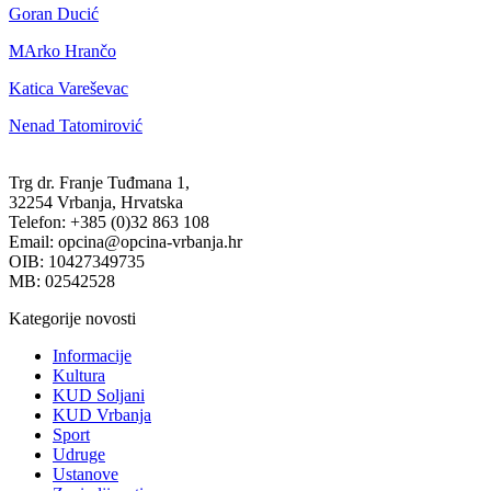
Goran Ducić
MArko Hrančo
Katica Vareševac
Nenad Tatomirović
Trg dr. Franje Tuđmana 1,
32254 Vrbanja, Hrvatska
Telefon: +385 (0)32 863 108
Email: opcina@opcina-vrbanja.hr
OIB: 10427349735
MB: 02542528
Kategorije novosti
Informacije
Kultura
KUD Soljani
KUD Vrbanja
Sport
Udruge
Ustanove