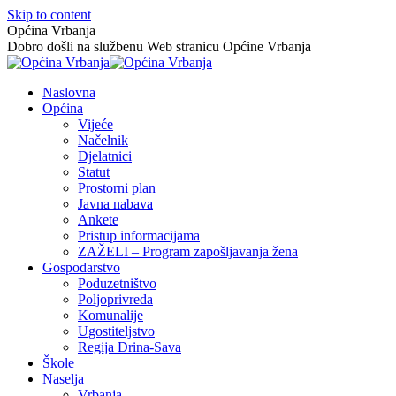
Skip to content
Općina Vrbanja
Dobro došli na službenu Web stranicu Općine Vrbanja
Naslovna
Općina
Vijeće
Načelnik
Djelatnici
Statut
Prostorni plan
Javna nabava
Ankete
Pristup informacijama
ZAŽELI – Program zapošljavanja žena
Gospodarstvo
Poduzetništvo
Poljoprivreda
Komunalije
Ugostiteljstvo
Regija Drina-Sava
Škole
Naselja
Vrbanja