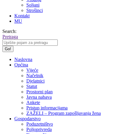
Soljani
Strošinci
Kontakt
MU
Search:
Pretraga
Naslovna
Općina
Vijeće
Načelnik
Djelatnici
Statut
Prostorni plan
Javna nabava
Ankete
Pristup informacijama
ZAŽELI – Program zapošljavanja žena
Gospodarstvo
Poduzetništvo
Poljoprivreda