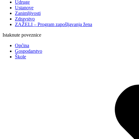
Udruge
Ustanove
Zanimljivosti
Zdravstvo
ZAŽELI – Program zapošljavanja žena
Istaknute poveznice
Općina
Gospodarstvo
Škole