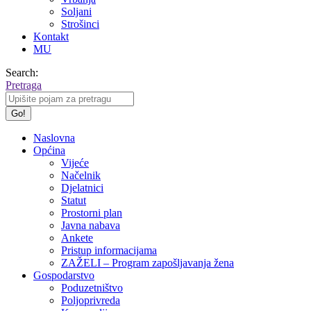
Soljani
Strošinci
Kontakt
MU
Search:
Pretraga
Naslovna
Općina
Vijeće
Načelnik
Djelatnici
Statut
Prostorni plan
Javna nabava
Ankete
Pristup informacijama
ZAŽELI – Program zapošljavanja žena
Gospodarstvo
Poduzetništvo
Poljoprivreda