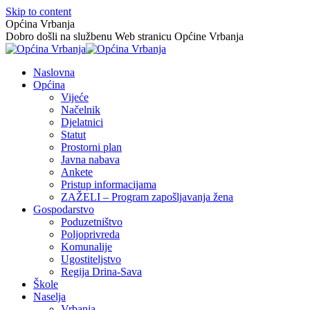
Skip to content
Općina Vrbanja
Dobro došli na službenu Web stranicu Općine Vrbanja
Naslovna
Općina
Vijeće
Načelnik
Djelatnici
Statut
Prostorni plan
Javna nabava
Ankete
Pristup informacijama
ZAŽELI – Program zapošljavanja žena
Gospodarstvo
Poduzetništvo
Poljoprivreda
Komunalije
Ugostiteljstvo
Regija Drina-Sava
Škole
Naselja
Vrbanja