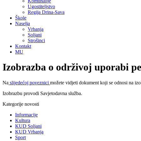
Komunalije
Ugostiteljstvo
Regija Drina-Sava
Škole
Naselja
Vrbanja
Soljani
Strošinci
Kontakt
MU
Izobrazba o održivoj uporabi pe
Na
slijedećoj poveznici
možete vidjeti dokument koji se odnosi na izo
Izobrazbu provodi Savjetodavna služba.
Kategorije novosti
Informacije
Kultura
KUD Soljani
KUD Vrbanja
Sport