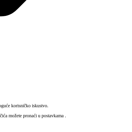
oguće korisničko iskustvo.
lačića možete pronaći u
postavkama
.