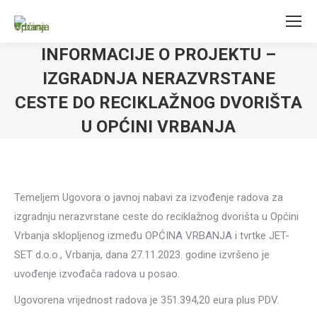
INFORMACIJE O PROJEKTU –
IZGRADNJA NERAZVRSTANE
CESTE DO RECIKLAŽNOG DVORIŠTA
U OPĆINI VRBANJA
Temeljem Ugovora o javnoj nabavi za izvođenje radova za
izgradnju nerazvrstane ceste do reciklažnog dvorišta u Općini
Vrbanja sklopljenog između OPĆINA VRBANJA i tvrtke JET-
SET d.o.o., Vrbanja, dana 27.11.2023. godine izvršeno je
uvođenje izvođača radova u posao.
Ugovorena vrijednost radova je 351.394,20 eura plus PDV.