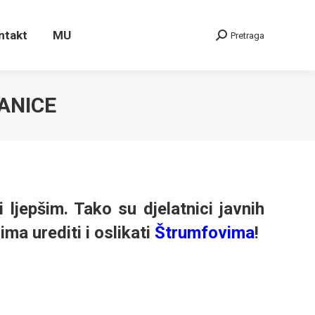
ontakt
MU
Pretraga
Search:
ntakt
MU
Pretraga
Search:
ANICE
 ljepšim. Tako su djelatnici javnih
ma urediti i oslikati
Štrumfovima
!