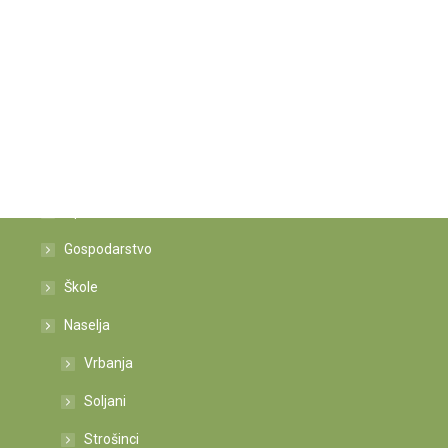
Istaknute poveznice
Općina
Gospodarstvo
Škole
Naselja
Vrbanja
Soljani
Strošinci