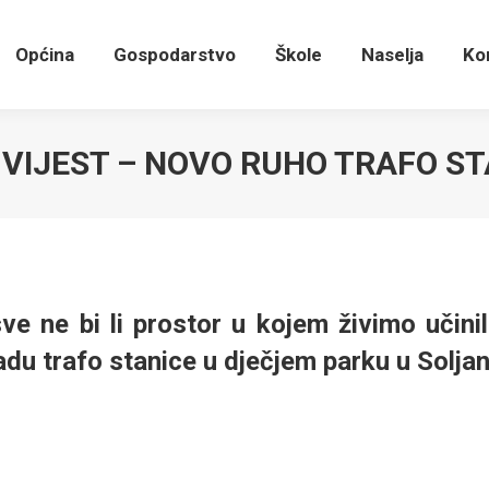
Općina
Gospodarstvo
Škole
Naselja
K
Općina
Gospodarstvo
Škole
Naselja
Ko
 VIJEST – NOVO RUHO TRAFO ST
ve ne bi li prostor u kojem živimo učinili
adu trafo stanice u dječjem parku u Soljani