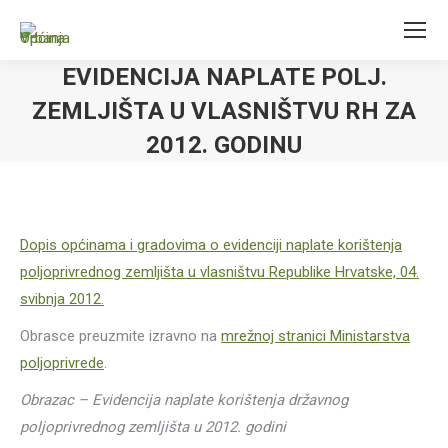
EVIDENCIJA NAPLATE POLJ.
ZEMLJIŠTA U VLASNIŠTVU RH ZA
2012. GODINU
Dopis općinama i gradovima o evidenciji naplate korištenja
poljoprivrednog zemljišta u vlasništvu Republike Hrvatske, 04.
svibnja 2012.
Obrasce preuzmite izravno na
mrežnoj stranici Ministarstva
poljoprivrede
.
Obrazac – Evidencija naplate korištenja državnog
poljoprivrednog zemljišta u 2012. godini