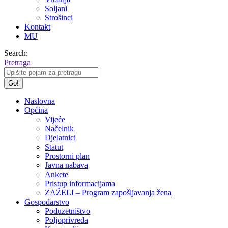
Soljani
Strošinci
Kontakt
MU
Search:
Pretraga
Naslovna
Općina
Vijeće
Načelnik
Djelatnici
Statut
Prostorni plan
Javna nabava
Ankete
Pristup informacijama
ZAŽELI – Program zapošljavanja žena
Gospodarstvo
Poduzetništvo
Poljoprivreda