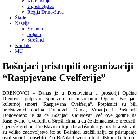
Komunalije
Ugostiteljstvo
Regija Drina-Sava
Škole
Naselja
Vrbanja
Soljani
Strošinci
Kontakt
MU
Bošnjaci pristupili organizaciji
“Raspjevane Cvelferije”
DRENOVCI – Danas je u Drenovcima u prostoriji Općine
Drenovci potpisan Sporazum o pristupanju Općine Bošnjaci
kulturnoj smotri “Raspjevana Cvelferija”. Potpisnici su bili
predstavnici općina Drenovci, Gunja, Vrbanja i Bošnjaci.
Dogovoreno je da će Bošnjaci sudjelovati već ove godine na
Raspjevanoj Cvelferiji u Strošincima, a da će domaćinstvo preuzeti
sljedeće godine. Predstavnici triju dosadašnjih organizatora iskazali
su veliko zadovoljstvo što su Bošnjaci izražili želju za pristupanje
ovoj smotri, posebice što Bošnjaci svojom tradicijskom kulturom,