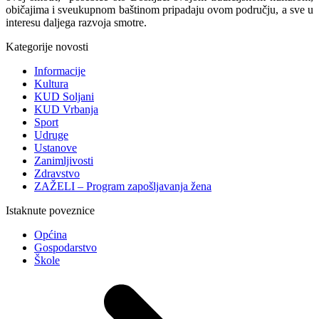
običajima i sveukupnom baštinom pripadaju ovom području, a sve u
interesu daljega razvoja smotre.
Kategorije novosti
Informacije
Kultura
KUD Soljani
KUD Vrbanja
Sport
Udruge
Ustanove
Zanimljivosti
Zdravstvo
ZAŽELI – Program zapošljavanja žena
Istaknute poveznice
Općina
Gospodarstvo
Škole