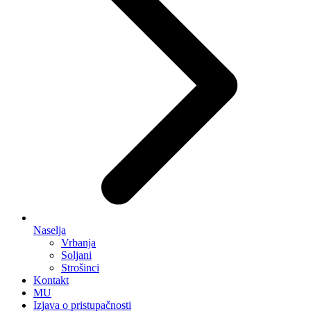
Naselja
Vrbanja
Soljani
Strošinci
Kontakt
MU
Izjava o pristupačnosti