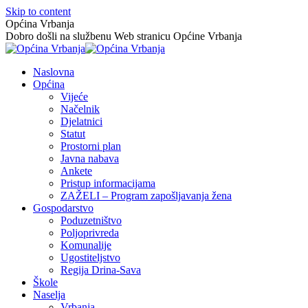
Skip to content
Općina Vrbanja
Dobro došli na službenu Web stranicu Općine Vrbanja
Naslovna
Općina
Vijeće
Načelnik
Djelatnici
Statut
Prostorni plan
Javna nabava
Ankete
Pristup informacijama
ZAŽELI – Program zapošljavanja žena
Gospodarstvo
Poduzetništvo
Poljoprivreda
Komunalije
Ugostiteljstvo
Regija Drina-Sava
Škole
Naselja
Vrbanja